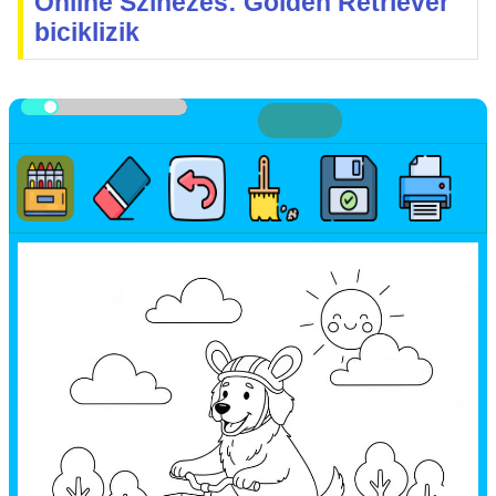
Online Színezés: Golden Retriever
biciklizik