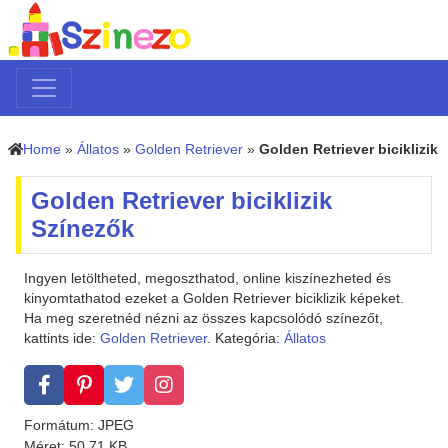
Home
»
Állatos
»
Golden Retriever
»
Golden Retriever biciklizik
Golden Retriever biciklizik
Színezők
Ingyen letöltheted, megoszthatod, online kiszínezheted és
kinyomtathatod ezeket a Golden Retriever biciklizik képeket.
Ha meg szeretnéd nézni az összes kapcsolódó színezőt,
kattints ide:
Golden Retriever
. Kategória:
Állatos
Formátum: JPEG
Méret: 50.71 KB