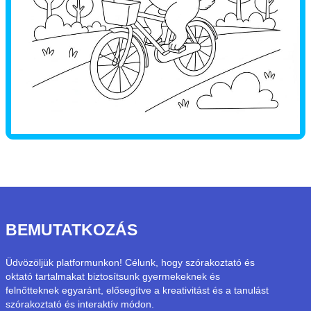
BEMUTATKOZÁS
Üdvözöljük platformunkon! Célunk, hogy szórakoztató és
oktató tartalmakat biztosítsunk gyermekeknek és
felnőtteknek egyaránt, elősegítve a kreativitást és a tanulást
szórakoztató és interaktív módon.