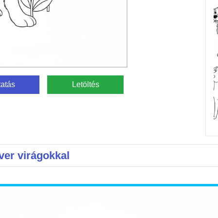
atás
Letöltés
ver virágokkal