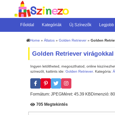
Főoldal
Kategóriák
Új Színezők
Legjobb
Home
»
Állatos
»
Golden Retriever
»
Golden Retrie
Golden Retriever virágokkal
Ingyen letöltheted, megoszthatod, online kiszínezh
színezőt, kattints ide:
Golden Retriever
. Kategória:
Á
Formátum: JPEG
Méret: 45.39 KB
Dimenzió: 80
705 Megtekintés