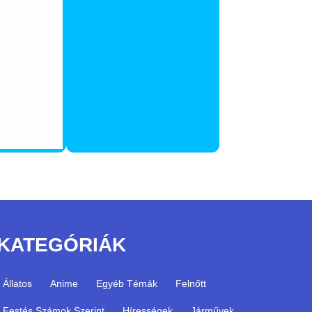
KATEGÓRIÁK
Állatos
Anime
Egyéb Témák
Felnőtt
Festés Számok Szerint
Hírességek
Járművek