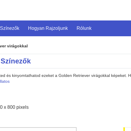
 Színezők
Hogyan Rajzoljunk
Rólunk
ver virágokkal
 Színezők
eted és kinyomtathatod ezeket a Golden Retriever virágokkal képeket.
llatos
0 x 800 pixels