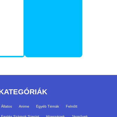
KATEGÓRIÁK
Állatos
Anime
Egyéb Témák
Felnőtt
Festés Számok Szerint
Hírességek
Járművek