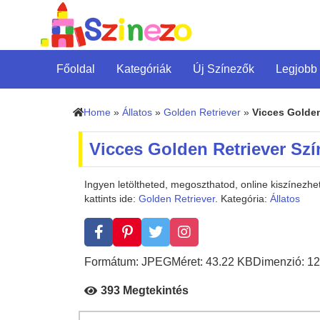
Főoldal
Kategóriák
Új Színezők
Legjobb
Home
»
Állatos
»
Golden Retriever
»
Vicces Golden
Vicces Golden Retriever Sz
Ingyen letöltheted, megoszthatod, online kiszínezh
kattints ide:
Golden Retriever
. Kategória:
Állatos
Formátum: JPEG
Méret: 43.22 KB
Dimenzió: 12
393 Megtekintés