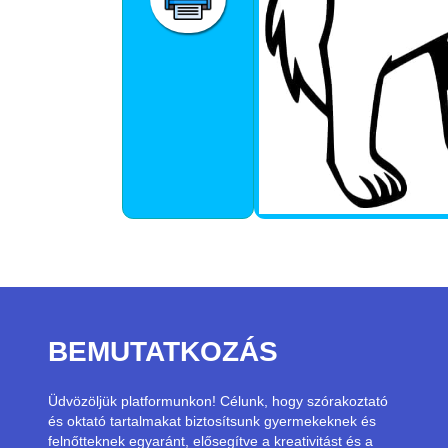
BEMUTATKOZÁS
Üdvözöljük platformunkon! Célunk, hogy szórakoztató
és oktató tartalmakat biztosítsunk gyermekeknek és
felnőtteknek egyaránt, elősegítve a kreativitást és a