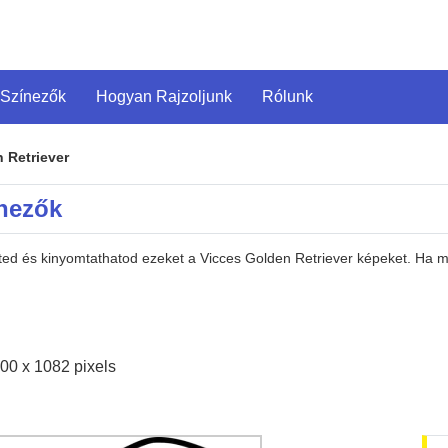
 Színezők
Hogyan Rajzoljunk
Rólunk
 Retriever
ínezők
eted és kinyomtathatod ezeket a Vicces Golden Retriever képeket. Ha 
00 x 1082 pixels