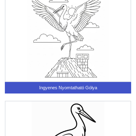
Ingyenes Nyomtatható Gólya