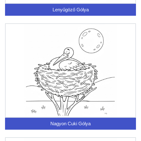
Lenyűgöző Gólya
Nagyon Cuki Gólya