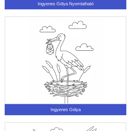
Ingyenes Gólya Nyomtatható
Ingyenes Gólya