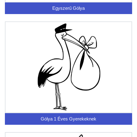
Egyszerű Gólya
Gólya 1 Éves Gyerekeknek