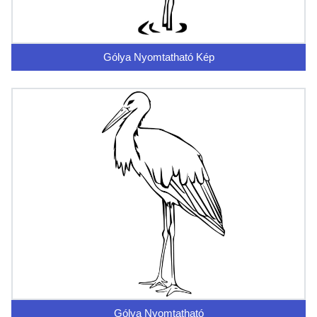
Gólya Nyomtatható Kép
Gólya Nyomtatható