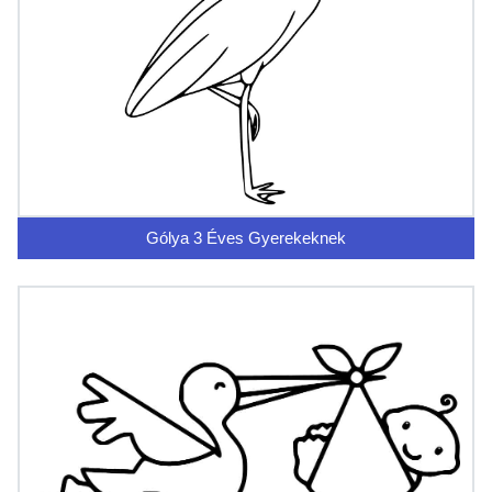
Gólya 3 Éves Gyerekeknek