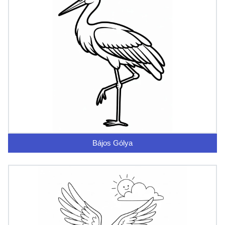
Bájos Gólya