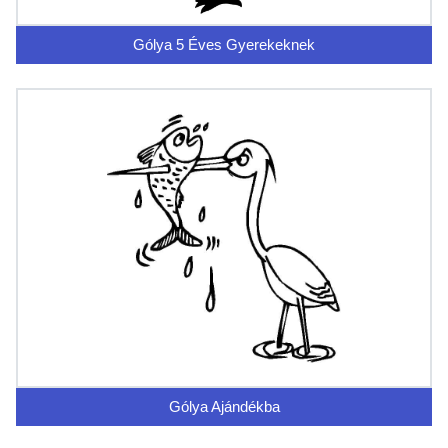
Gólya 5 Éves Gyerekeknek
Gólya Ajándékba