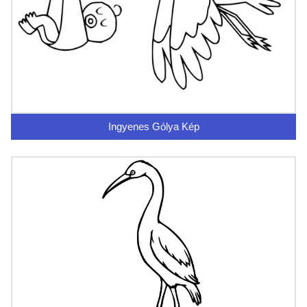
Ingyenes Gólya Kép