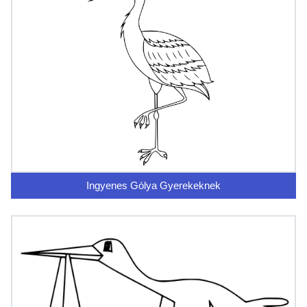
Ingyenes Gólya Gyerekeknek