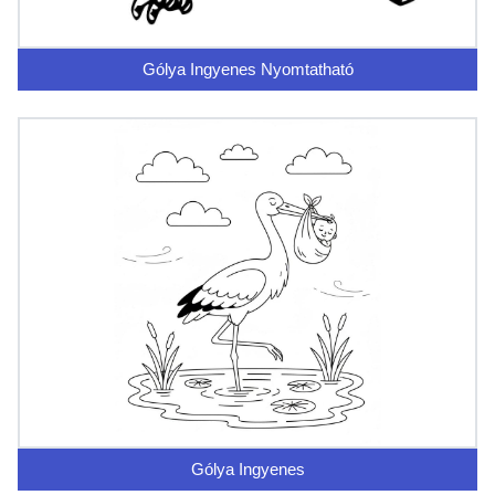
Gólya Ingyenes Nyomtatható
Gólya Ingyenes