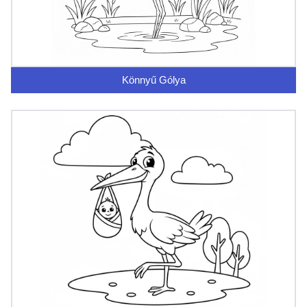
Könnyű Gólya