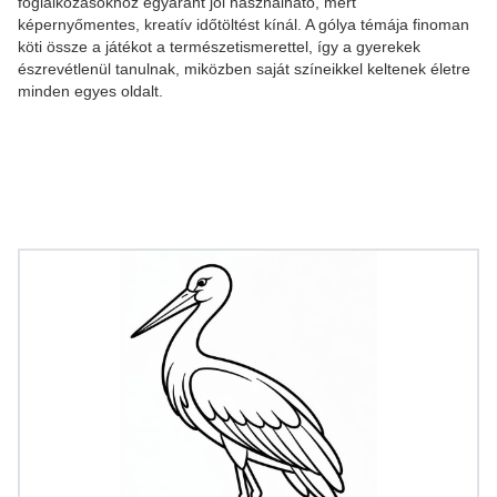
foglalkozásokhoz egyaránt jól használható, mert
képernyőmentes, kreatív időtöltést kínál. A gólya témája finoman
köti össze a játékot a természetismerettel, így a gyerekek
észrevétlenül tanulnak, miközben saját színeikkel keltenek életre
minden egyes oldalt.