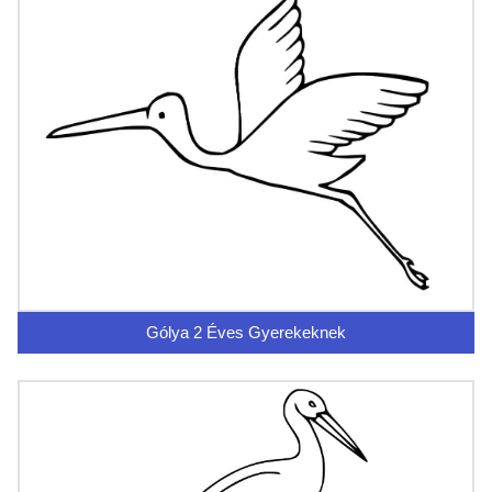
Gólya 2 Éves Gyerekeknek