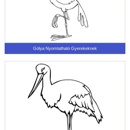
Gólya Nyomtatható Gyerekeknek