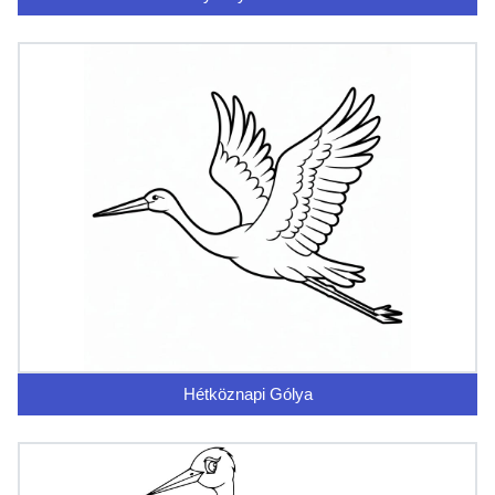
Hétköznapi Gólya