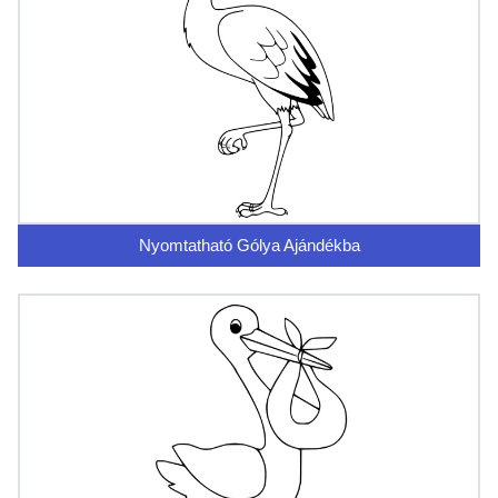
Nyomtatható Gólya Ajándékba