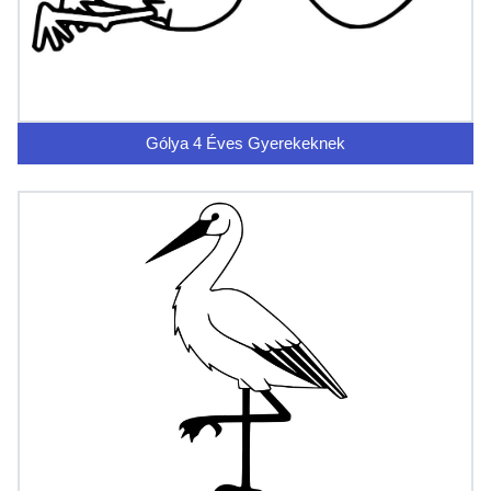
Gólya 4 Éves Gyerekeknek