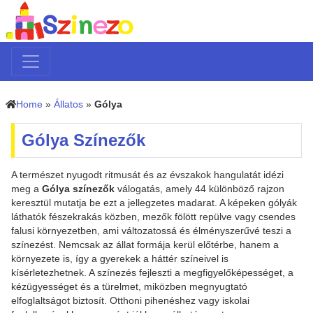
Home
»
Állatos
»
Gólya
Gólya Színezők
A természet nyugodt ritmusát és az évszakok hangulatát idézi
meg a
Gólya színezők
válogatás, amely 44 különböző rajzon
keresztül mutatja be ezt a jellegzetes madarat. A képeken gólyák
láthatók fészekrakás közben, mezők fölött repülve vagy csendes
falusi környezetben, ami változatossá és élményszerűvé teszi a
színezést. Nemcsak az állat formája kerül előtérbe, hanem a
környezete is, így a gyerekek a háttér színeivel is
kísérletezhetnek. A színezés fejleszti a megfigyelőképességet, a
kézügyességet és a türelmet, miközben megnyugtató
elfoglaltságot biztosít. Otthoni pihenéshez vagy iskolai