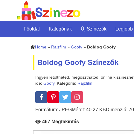
Főoldal
Kategóriák
Új Színezők
Legjobb
Home
»
Rajzfilm
»
Goofy
»
Boldog Goofy
Boldog Goofy Színezők
Ingyen letöltheted, megoszthatod, online kiszínezh
ide:
Goofy
. Kategória:
Rajzfilm
Formátum: JPEG
Méret: 40.27 KB
Dimenzió: 70
467 Megtekintés