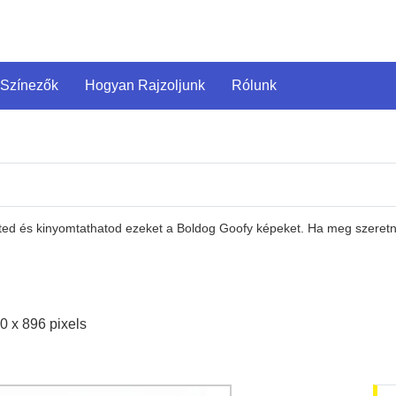
 Színezők
Hogyan Rajzoljunk
Rólunk
eted és kinyomtathatod ezeket a Boldog Goofy képeket. Ha meg szeretn
0 x 896 pixels