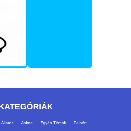
KATEGÓRIÁK
Állatos
Anime
Egyéb Témák
Felnőtt