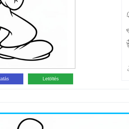
atás
Letöltés