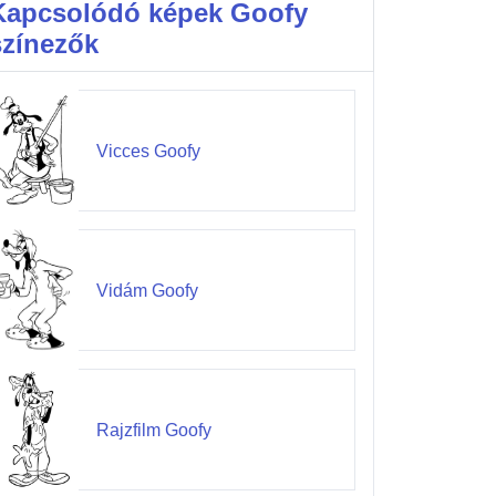
Kapcsolódó képek Goofy
színezők
Vicces Goofy
Vidám Goofy
Rajzfilm Goofy