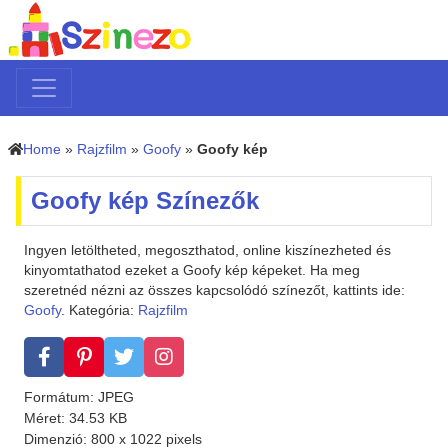
Home
»
Rajzfilm
»
Goofy
»
Goofy kép
Goofy kép Színezők
Ingyen letöltheted, megoszthatod, online kiszínezheted és
kinyomtathatod ezeket a Goofy kép képeket. Ha meg
szeretnéd nézni az összes kapcsolódó színezőt, kattints ide:
Goofy
. Kategória:
Rajzfilm
Formátum: JPEG
Méret: 34.53 KB
Dimenzió: 800 x 1022 pixels