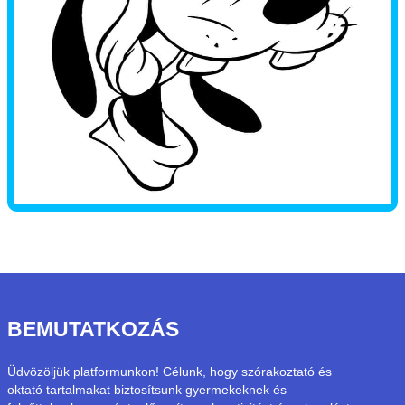
BEMUTATKOZÁS
Üdvözöljük platformunkon! Célunk, hogy szórakoztató és
oktató tartalmakat biztosítsunk gyermekeknek és