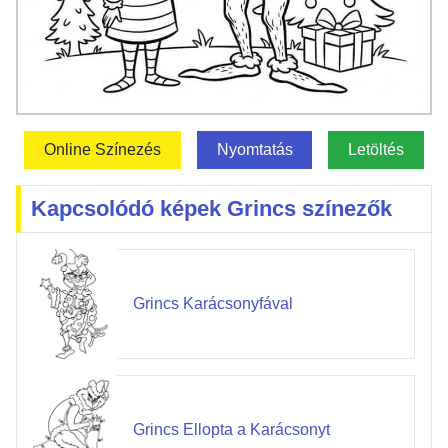
Online Színezés
Nyomtatás
Letöltés
Kapcsolódó képek Grincs színezők
Grincs Karácsonyfával
Grincs Ellopta a Karácsonyt