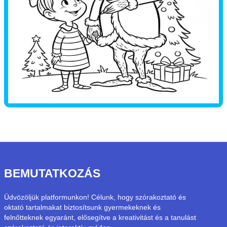
BEMUTATKOZÁS
Üdvözöljük platformunkon! Célunk, hogy szórakoztató és
oktató tartalmakat biztosítsunk gyermekeknek és
felnőtteknek egyaránt, elősegítve a kreativitást és a tanulást