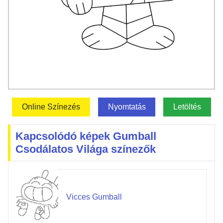
Online Színezés
Nyomtatás
Letöltés
Kapcsolódó képek Gumball
Csodálatos Világa színezők
Vicces Gumball