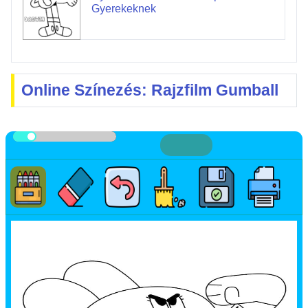
Gyerekeknek
Online Színezés: Rajzfilm Gumball