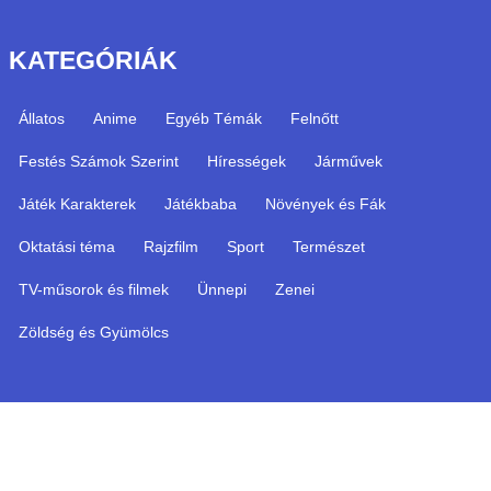
KATEGÓRIÁK
Állatos
Anime
Egyéb Témák
Felnőtt
Festés Számok Szerint
Hírességek
Járművek
Játék Karakterek
Játékbaba
Növények és Fák
Oktatási téma
Rajzfilm
Sport
Természet
TV-műsorok és filmek
Ünnepi
Zenei
Zöldség és Gyümölcs