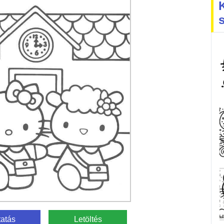
atás
Letöltés