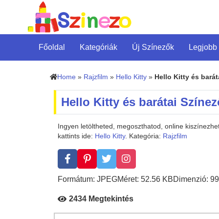
Főoldal
Kategóriák
Új Színezők
Legjobb
Home
»
Rajzfilm
»
Hello Kitty
»
Hello Kitty és barát
Hello Kitty és barátai Színe
Ingyen letöltheted, megoszthatod, online kiszínezh
kattints ide:
Hello Kitty
. Kategória:
Rajzfilm
Formátum: JPEG
Méret: 52.56 KB
Dimenzió: 99
2434 Megtekintés