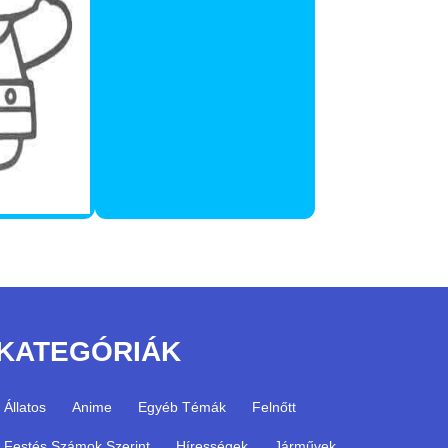
KATEGÓRIÁK
Állatos
Anime
Egyéb Témák
Felnőtt
Festés Számok Szerint
Hírességek
Járművek