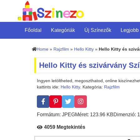
Főoldal
Kategóriák
Új Színezők
Legjobb
Home
»
Rajzfilm
»
Hello Kitty
»
Hello Kitty és sziv
Hello Kitty és szivárvány Sz
Ingyen letöltheted, megoszthatod, online kiszínezh
kattints ide:
Hello Kitty
. Kategória:
Rajzfilm
Formátum: JPEG
Méret: 123.96 KB
Dimenzió: 1
4059 Megtekintés