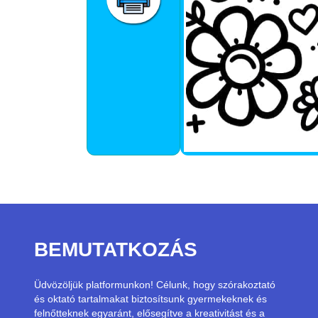
BEMUTATKOZÁS
Üdvözöljük platformunkon! Célunk, hogy szórakoztató
és oktató tartalmakat biztosítsunk gyermekeknek és
felnőtteknek egyaránt, elősegítve a kreativitást és a