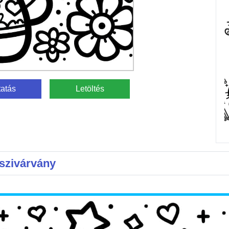
atás
Letöltés
 szivárvány