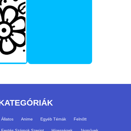
KATEGÓRIÁK
Állatos
Anime
Egyéb Témák
Felnőtt
Festés Számok Szerint
Hírességek
Járművek