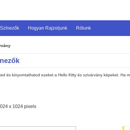
 Színezők
Hogyan Rajzoljunk
Rólunk
árvány
ínezők
eted és kinyomtathatod ezeket a Hello Kitty és szivárvány képeket. Ha
024 x 1024 pixels