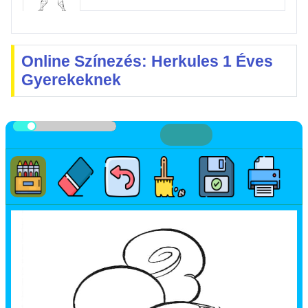
Online Színezés: Herkules 1 Éves
Gyerekeknek