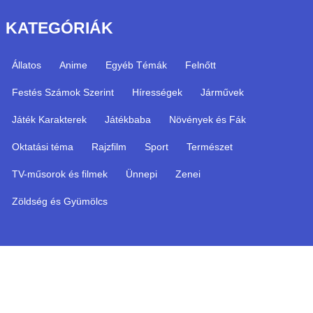
KATEGÓRIÁK
Állatos
Anime
Egyéb Témák
Felnőtt
Festés Számok Szerint
Hírességek
Járművek
Játék Karakterek
Játékbaba
Növények és Fák
Oktatási téma
Rajzfilm
Sport
Természet
TV-műsorok és filmek
Ünnepi
Zenei
Zöldség és Gyümölcs