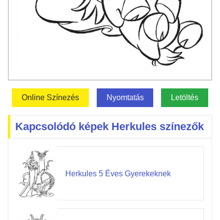
Online Színezés
Nyomtatás
Letöltés
Kapcsolódó képek Herkules színezők
Herkules 5 Éves Gyerekeknek