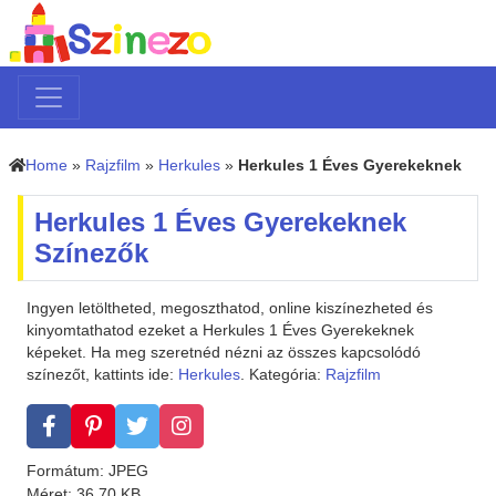
Home
»
Rajzfilm
»
Herkules
»
Herkules 1 Éves Gyerekeknek
Herkules 1 Éves Gyerekeknek
Színezők
Ingyen letöltheted, megoszthatod, online kiszínezheted és
kinyomtathatod ezeket a Herkules 1 Éves Gyerekeknek
képeket. Ha meg szeretnéd nézni az összes kapcsolódó
színezőt, kattints ide:
Herkules
. Kategória:
Rajzfilm
Formátum: JPEG
Méret: 36.70 KB