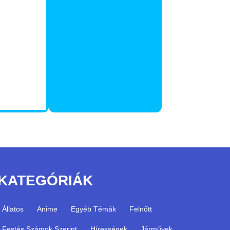
KATEGÓRIÁK
Állatos
Anime
Egyéb Témák
Felnőtt
Festés Számok Szerint
Hírességek
Járművek