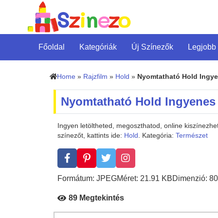
Főoldal
Kategóriák
Új Színezők
Legjobb
Home
»
Rajzfilm
»
Hold
»
Nyomtatható Hold Ingy
Nyomtatható Hold Ingyenes
Ingyen letöltheted, megoszthatod, online kiszínez
színezőt, kattints ide:
Hold
. Kategória:
Természet
Formátum: JPEG
Méret: 21.91 KB
Dimenzió: 80
89 Megtekintés