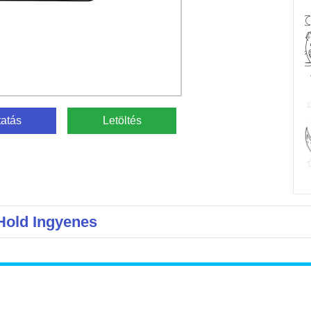
atás
Letöltés
Hold Ingyenes