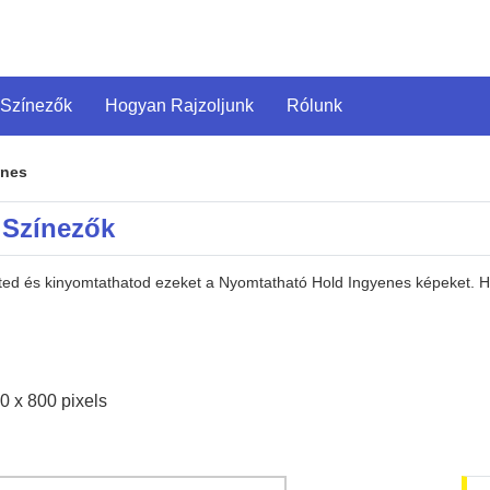
 Színezők
Hogyan Rajzoljunk
Rólunk
enes
 Színezők
heted és kinyomtathatod ezeket a Nyomtatható Hold Ingyenes képeket.
0 x 800 pixels