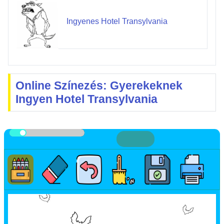
Ingyenes Hotel Transylvania
Online Színezés: Gyerekeknek
Ingyen Hotel Transylvania