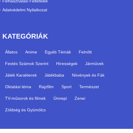
Felhasználási Feltételek
Adatvédelmi Nyilatkozat
KATEGÓRIÁK
Állatos
Anime
Egyéb Témák
Felnőtt
Festés Számok Szerint
Hírességek
Járművek
Játék Karakterek
Játékbaba
Növények és Fák
Oktatási téma
Rajzfilm
Sport
Természet
TV-műsorok és filmek
Ünnepi
Zenei
Zöldség és Gyümölcs