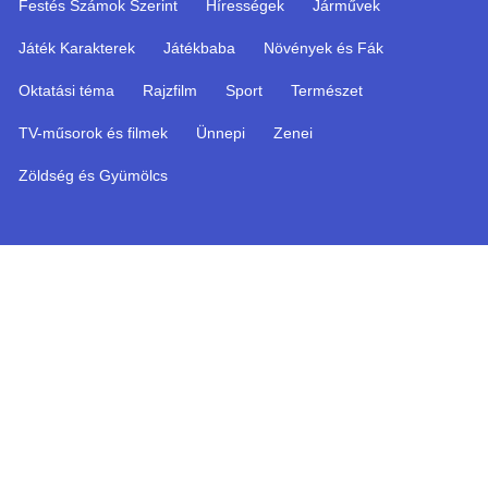
Festés Számok Szerint
Hírességek
Járművek
Játék Karakterek
Játékbaba
Növények és Fák
Oktatási téma
Rajzfilm
Sport
Természet
TV-műsorok és filmek
Ünnepi
Zenei
Zöldség és Gyümölcs