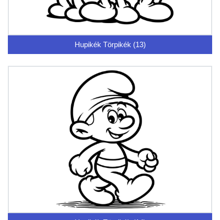
Hupikék Törpikék (13)