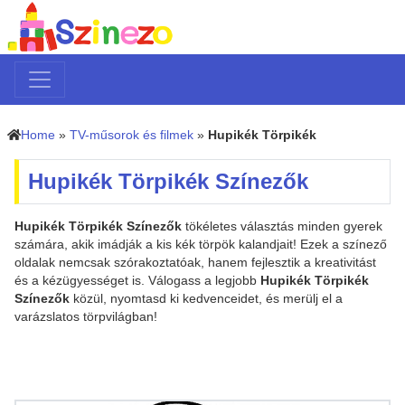
Home
»
TV-műsorok és filmek
»
Hupikék Törpikék
Hupikék Törpikék Színezők
Hupikék Törpikék Színezők
tökéletes választás minden gyerek
számára, akik imádják a kis kék törpök kalandjait! Ezek a színező
oldalak nemcsak szórakoztatóak, hanem fejlesztik a kreativitást
és a kézügyességet is. Válogass a legjobb
Hupikék Törpikék
Színezők
közül, nyomtasd ki kedvenceidet, és merülj el a
varázslatos törpvilágban!