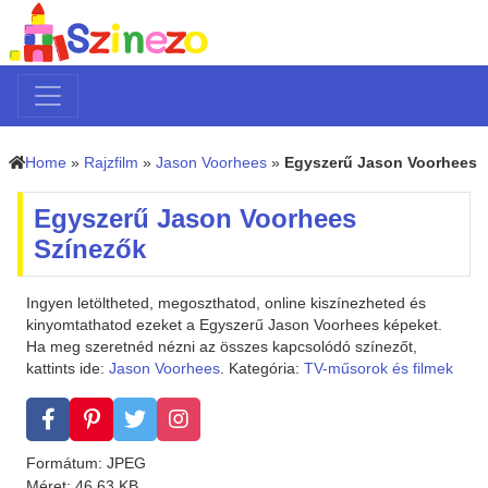
Home
»
Rajzfilm
»
Jason Voorhees
»
Egyszerű Jason Voorhees
Egyszerű Jason Voorhees
Színezők
Ingyen letöltheted, megoszthatod, online kiszínezheted és
kinyomtathatod ezeket a Egyszerű Jason Voorhees képeket.
Ha meg szeretnéd nézni az összes kapcsolódó színezőt,
kattints ide:
Jason Voorhees
. Kategória:
TV-műsorok és filmek
Formátum: JPEG
Méret: 46.63 KB