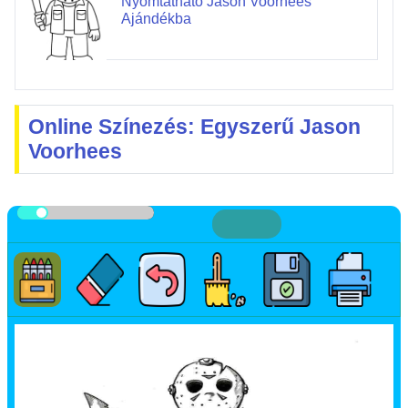
Nyomtatható Jason Voorhees
Ajándékba
Online Színezés: Egyszerű Jason
Voorhees