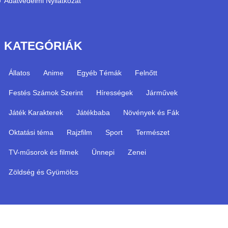
Adatvédelmi Nyilatkozat
KATEGÓRIÁK
Állatos
Anime
Egyéb Témák
Felnőtt
Festés Számok Szerint
Hírességek
Járművek
Játék Karakterek
Játékbaba
Növények és Fák
Oktatási téma
Rajzfilm
Sport
Természet
TV-műsorok és filmek
Ünnepi
Zenei
Zöldség és Gyümölcs