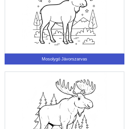
Mosolygó Jávorszarvas