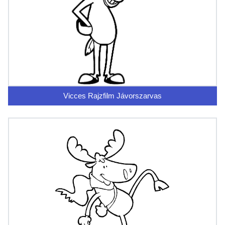
Vicces Rajzfilm Jávorszarvas