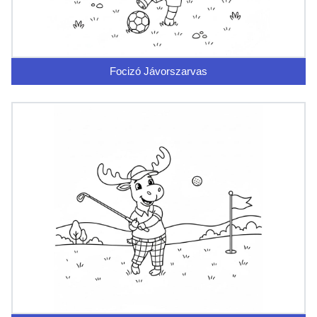
Focizó Jávorszarvas