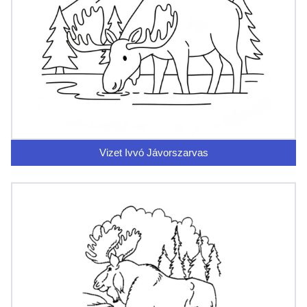
Vizet Ivvó Jávorszarvas