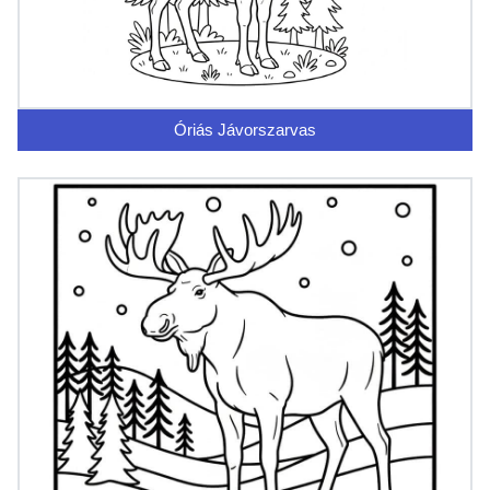
Óriás Jávorszarvas