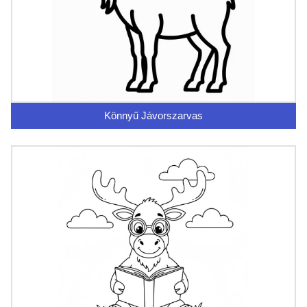
Könnyű Jávorszarvas