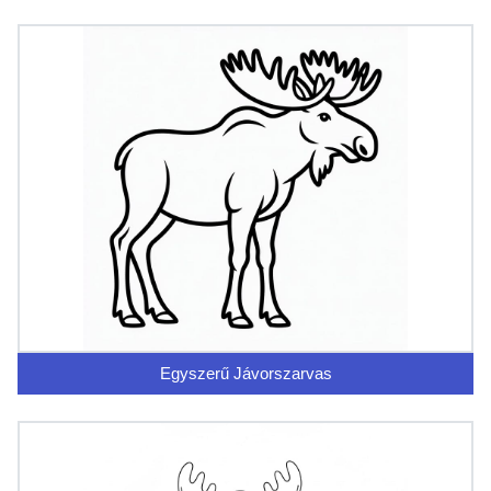
Egyszerű Jávorszarvas