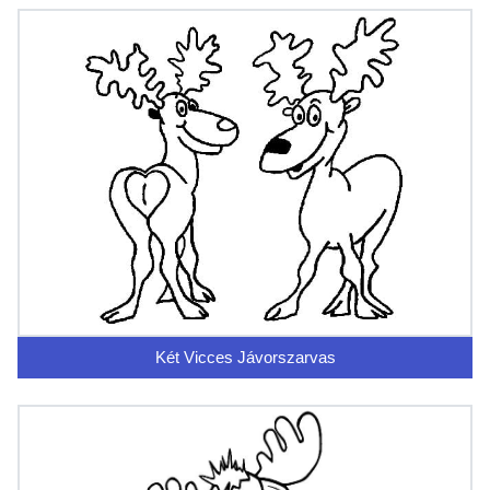
Két Vicces Jávorszarvas