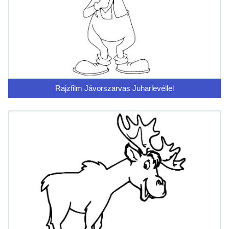
Rajzfilm Jávorszarvas Juharlevéllel