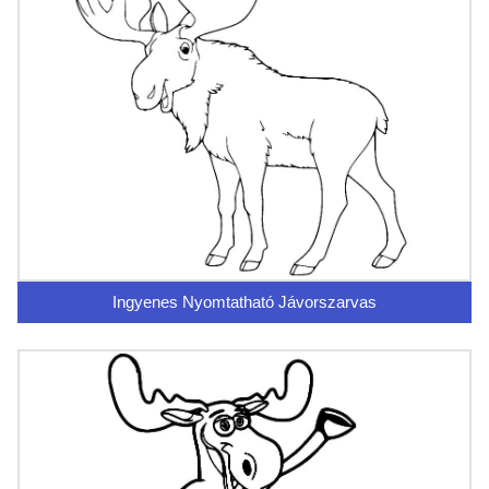
Ingyenes Nyomtatható Jávorszarvas