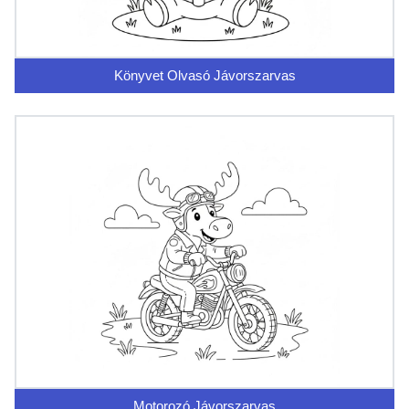
Könyvet Olvasó Jávorszarvas
Motorozó Jávorszarvas