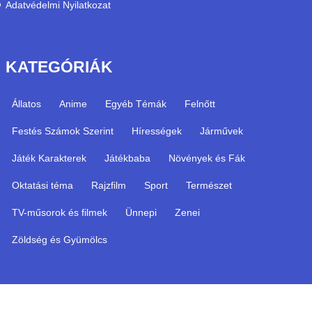
Adatvédelmi Nyilatkozat
KATEGÓRIÁK
Állatos
Anime
Egyéb Témák
Felnőtt
Festés Számok Szerint
Hírességek
Járművek
Játék Karakterek
Játékbaba
Növények és Fák
Oktatási téma
Rajzfilm
Sport
Természet
TV-műsorok és filmek
Ünnepi
Zenei
Zöldség és Gyümölcs