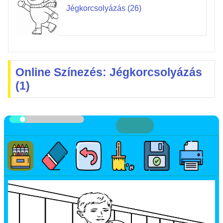
Jégkorcsolyázás (26)
Online Színezés: Jégkorcsolyázás
(1)