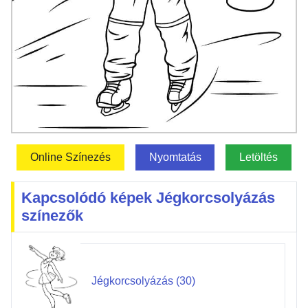
Online Színezés
Nyomtatás
Letöltés
Kapcsolódó képek Jégkorcsolyázás
színezők
Jégkorcsolyázás (30)