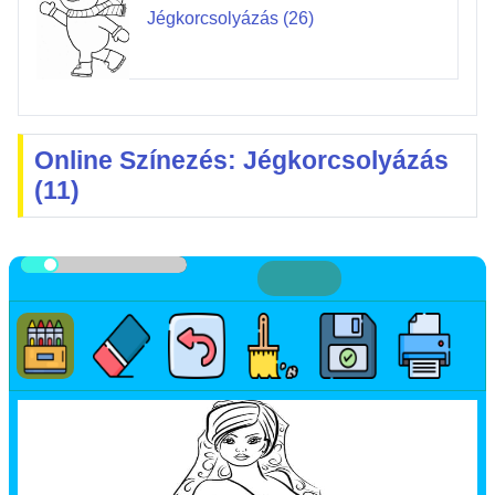
Jégkorcsolyázás (26)
Online Színezés: Jégkorcsolyázás
(11)