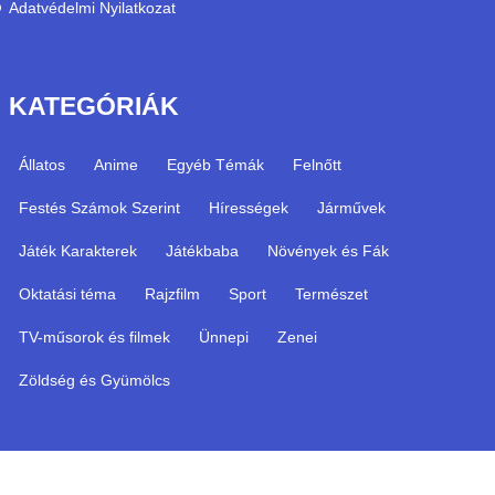
Adatvédelmi Nyilatkozat
KATEGÓRIÁK
Állatos
Anime
Egyéb Témák
Felnőtt
Festés Számok Szerint
Hírességek
Járművek
Játék Karakterek
Játékbaba
Növények és Fák
Oktatási téma
Rajzfilm
Sport
Természet
TV-műsorok és filmek
Ünnepi
Zenei
Zöldség és Gyümölcs