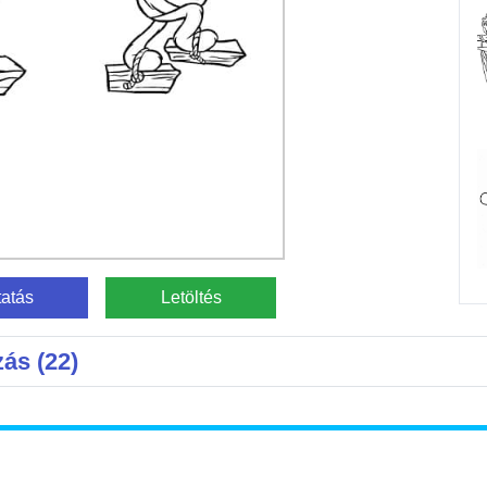
atás
Letöltés
ás (22)