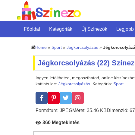
Főoldal
Kategóriák
Új Színezők
Legjobb
Home
»
Sport
»
Jégkorcsolyázás
»
Jégkorcsolyázá
Jégkorcsolyázás (22) Színe
Ingyen letöltheted, megoszthatod, online kiszínezh
kattints ide:
Jégkorcsolyázás
. Kategória:
Sport
Formátum: JPEG
Méret: 35.46 KB
Dimenzió: 67
360 Megtekintés