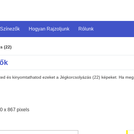
 Színezők
Hogyan Rajzoljunk
Rólunk
s (22)
zők
eted és kinyomtathatod ezeket a Jégkorcsolyázás (22) képeket. Ha meg
0 x 867 pixels