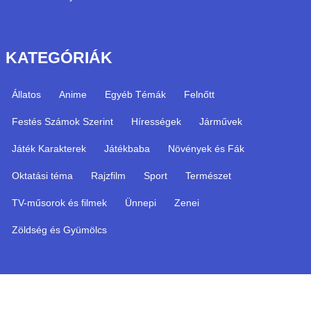
KATEGÓRIÁK
Állatos
Anime
Egyéb Témák
Felnőtt
Festés Számok Szerint
Hírességek
Járművek
Játék Karakterek
Játékbaba
Növények és Fák
Oktatási téma
Rajzfilm
Sport
Természet
TV-műsorok és filmek
Ünnepi
Zenei
Zöldség és Gyümölcs