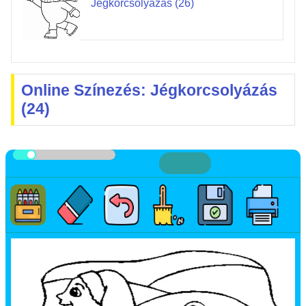
Jégkorcsolyázás (26)
Online Színezés: Jégkorcsolyázás
(24)