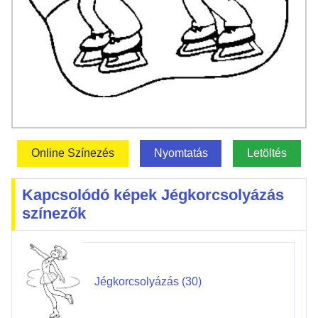
Online Színezés
Nyomtatás
Letöltés
Kapcsolódó képek Jégkorcsolyázás
színezők
Jégkorcsolyázás (30)