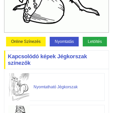
Online Színezés
Nyomtatás
Letöltés
Kapcsolódó képek Jégkorszak
színezők
Nyomtatható Jégkorszak