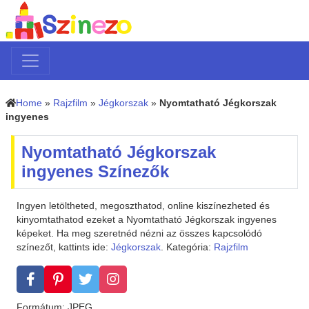
Home
»
Rajzfilm
»
Jégkorszak
»
Nyomtatható Jégkorszak
ingyenes
Nyomtatható Jégkorszak
ingyenes Színezők
Ingyen letöltheted, megoszthatod, online kiszínezheted és
kinyomtathatod ezeket a Nyomtatható Jégkorszak ingyenes
képeket. Ha meg szeretnéd nézni az összes kapcsolódó
színezőt, kattints ide:
Jégkorszak
. Kategória:
Rajzfilm
Formátum: JPEG