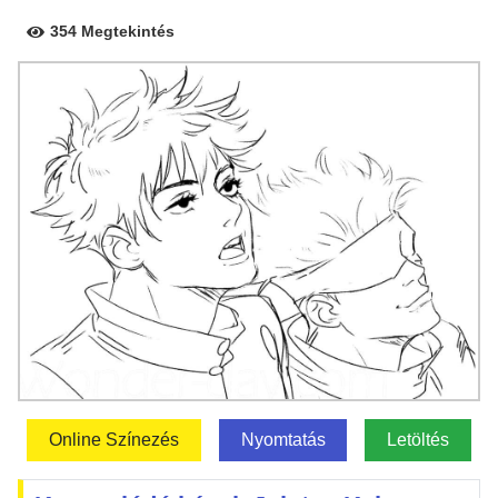
354 Megtekintés
Online Színezés
Nyomtatás
Letöltés