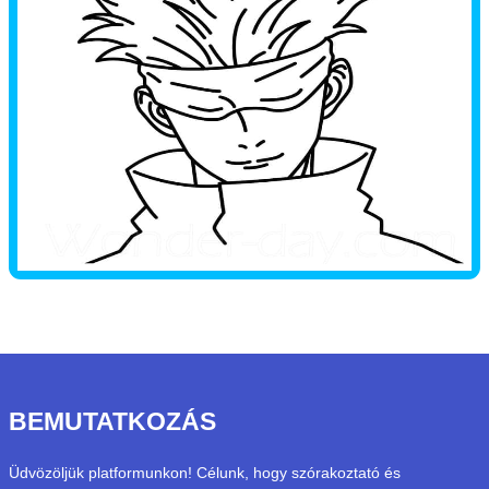
BEMUTATKOZÁS
Üdvözöljük platformunkon! Célunk, hogy szórakoztató és