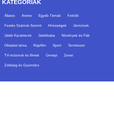
KATEGÓRIÁK
Állatos
Anime
Egyéb Témák
Felnőtt
Festés Számok Szerint
Hírességek
Járművek
Játék Karakterek
Játékbaba
Növények és Fák
Oktatási téma
Rajzfilm
Sport
Természet
TV-műsorok és filmek
Ünnepi
Zenei
Zöldség és Gyümölcs