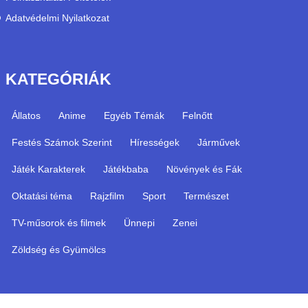
Adatvédelmi Nyilatkozat
KATEGÓRIÁK
Állatos
Anime
Egyéb Témák
Felnőtt
Festés Számok Szerint
Hírességek
Járművek
Játék Karakterek
Játékbaba
Növények és Fák
Oktatási téma
Rajzfilm
Sport
Természet
TV-műsorok és filmek
Ünnepi
Zenei
Zöldség és Gyümölcs