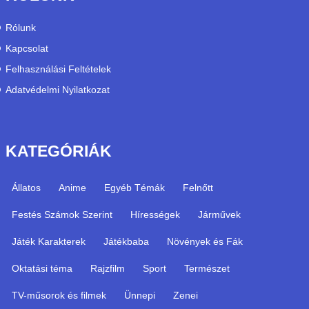
Rólunk
Kapcsolat
Felhasználási Feltételek
Adatvédelmi Nyilatkozat
KATEGÓRIÁK
Állatos
Anime
Egyéb Témák
Felnőtt
Festés Számok Szerint
Hírességek
Járművek
Játék Karakterek
Játékbaba
Növények és Fák
Oktatási téma
Rajzfilm
Sport
Természet
TV-műsorok és filmek
Ünnepi
Zenei