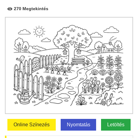
270 Megtekintés
Online Színezés
Nyomtatás
Letöltés