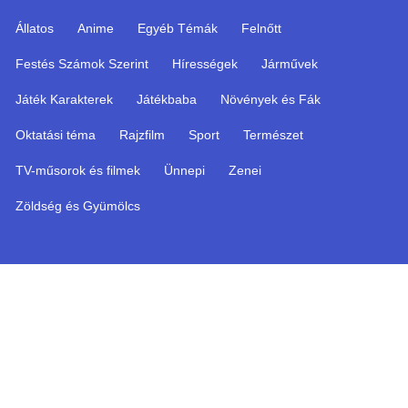
Állatos
Anime
Egyéb Témák
Felnőtt
Festés Számok Szerint
Hírességek
Járművek
Játék Karakterek
Játékbaba
Növények és Fák
Oktatási téma
Rajzfilm
Sport
Természet
TV-műsorok és filmek
Ünnepi
Zenei
Zöldség és Gyümölcs