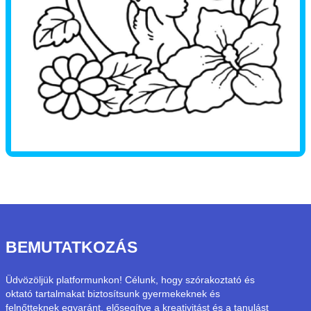
BEMUTATKOZÁS
Üdvözöljük platformunkon! Célunk, hogy szórakoztató és
oktató tartalmakat biztosítsunk gyermekeknek és
felnőtteknek egyaránt, elősegítve a kreativitást és a tanulást