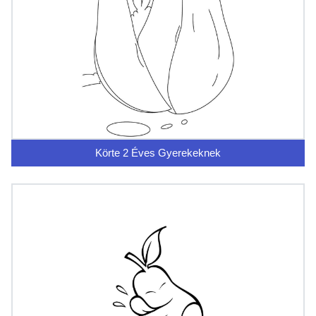
Körte 2 Éves Gyerekeknek