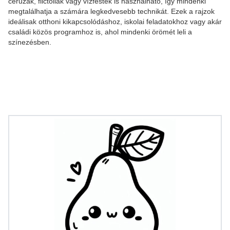
ceruzák, filctollak vagy vízfesték is használható, így mindenki
megtalálhatja a számára legkedvesebb technikát. Ezek a rajzok
ideálisak otthoni kikapcsolódáshoz, iskolai feladatokhoz vagy akár
családi közös programhoz is, ahol mindenki örömét leli a
színezésben.