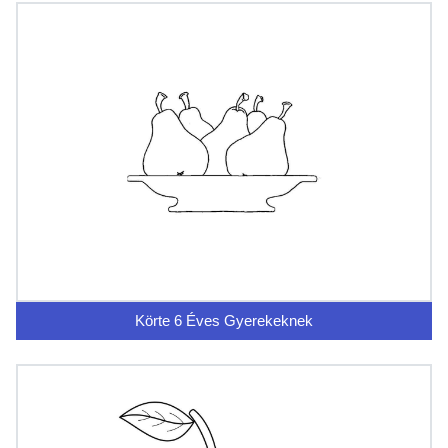
Körte 6 Éves Gyerekeknek