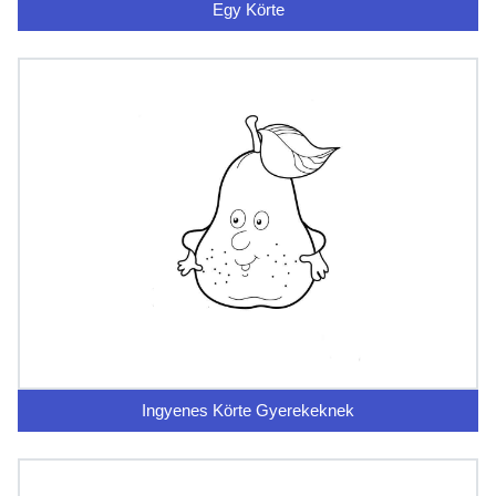
Egy Körte
Ingyenes Körte Gyerekeknek