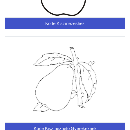
Körte Kiszínezéshez
Körte Kiszínezhető Gyerekeknek