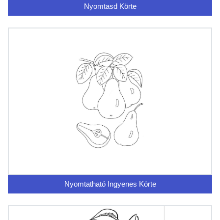
Nyomtasd Körte
Nyomtatható Ingyenes Körte