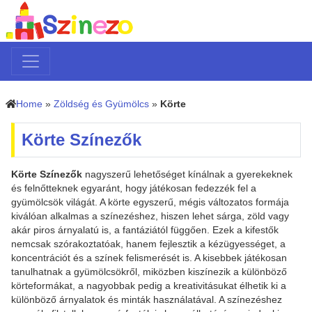
Home
»
Zöldség és Gyümölcs
»
Körte
Körte Színezők
Körte Színezők
nagyszerű lehetőséget kínálnak a gyerekeknek
és felnőtteknek egyaránt, hogy játékosan fedezzék fel a
gyümölcsök világát. A körte egyszerű, mégis változatos formája
kiválóan alkalmas a színezéshez, hiszen lehet sárga, zöld vagy
akár piros árnyalatú is, a fantáziától függően. Ezek a kifestők
nemcsak szórakoztatóak, hanem fejlesztik a kézügyességet, a
koncentrációt és a színek felismerését is. A kisebbek játékosan
tanulhatnak a gyümölcsökről, miközben kiszínezik a különböző
körteformákat, a nagyobbak pedig a kreativitásukat élhetik ki a
különböző árnyalatok és minták használatával. A színezéshez