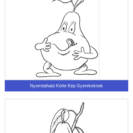
Nyomtatható Körte Kép Gyerekeknek