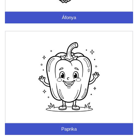
Áfonya
Paprika