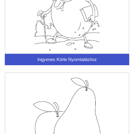
Ingyenes Körte Nyomtatáshoz