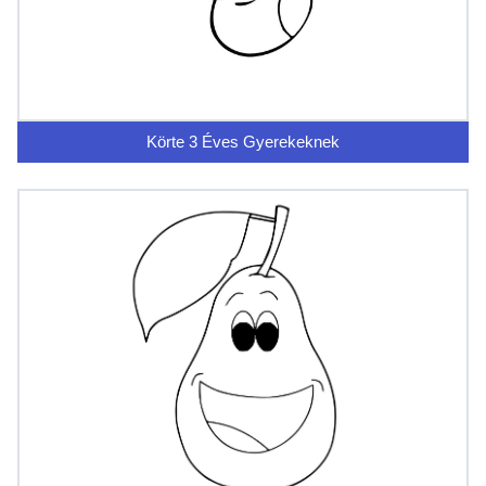
Körte 3 Éves Gyerekeknek