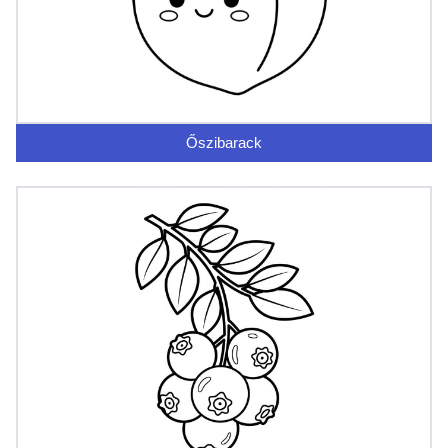
Őszibarack