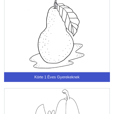
Körte 1 Éves Gyerekeknek