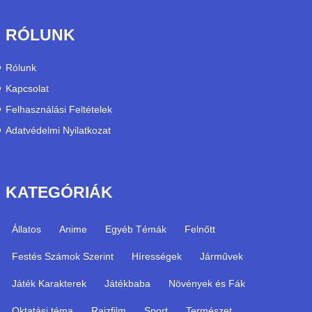
RÓLUNK
Rólunk
Kapcsolat
Felhasználási Feltételek
Adatvédelmi Nyilatkozat
KATEGÓRIÁK
Állatos
Anime
Egyéb Témák
Felnőtt
Festés Számok Szerint
Hírességek
Járművek
Játék Karakterek
Játékbaba
Növények és Fák
Oktatási téma
Rajzfilm
Sport
Természet