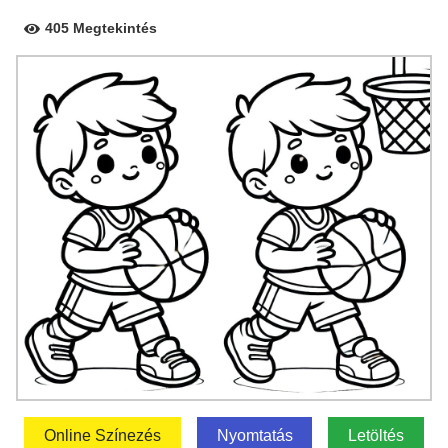
405 Megtekintés
Online Színezés
Nyomtatás
Letöltés