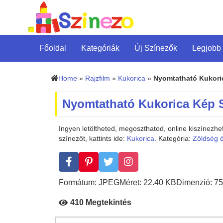
Főoldal
Kategóriák
Új Színezők
Legjobb
Home
»
Rajzfilm
»
Kukorica
»
Nyomtatható Kukori
Nyomtatható Kukorica Kép 
Ingyen letöltheted, megoszthatod, online kiszínez
színezőt, kattints ide:
Kukorica
. Kategória:
Zöldség 
Formátum: JPEG
Méret: 22.40 KB
Dimenzió: 75
410 Megtekintés