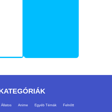
KATEGÓRIÁK
Állatos
Anime
Egyéb Témák
Felnőtt