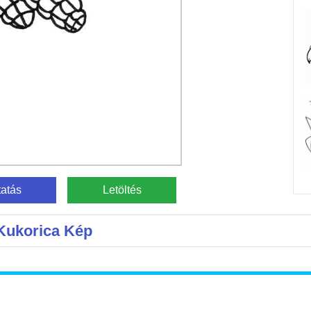
atás
Letöltés
Kukorica Kép