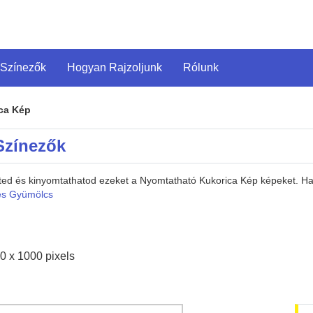
 Színezők
Hogyan Rajzoljunk
Rólunk
ca Kép
Színezők
heted és kinyomtathatod ezeket a Nyomtatható Kukorica Kép képeket. 
és Gyümölcs
0 x 1000 pixels