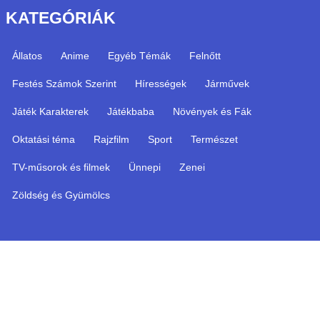
KATEGÓRIÁK
Állatos
Anime
Egyéb Témák
Felnőtt
Festés Számok Szerint
Hírességek
Járművek
Játék Karakterek
Játékbaba
Növények és Fák
Oktatási téma
Rajzfilm
Sport
Természet
TV-műsorok és filmek
Ünnepi
Zenei
Zöldség és Gyümölcs