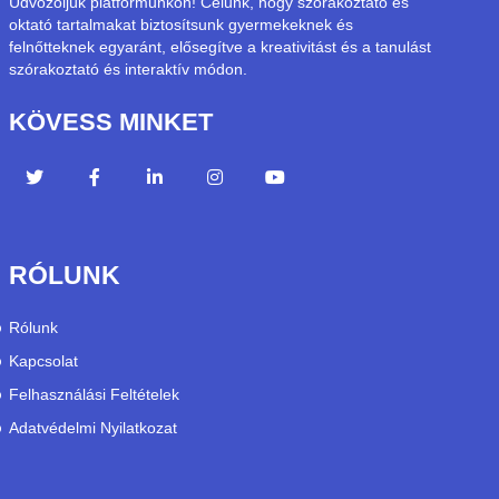
Üdvözöljük platformunkon! Célunk, hogy szórakoztató és
oktató tartalmakat biztosítsunk gyermekeknek és
felnőtteknek egyaránt, elősegítve a kreativitást és a tanulást
szórakoztató és interaktív módon.
KÖVESS MINKET
RÓLUNK
Rólunk
Kapcsolat
Felhasználási Feltételek
Adatvédelmi Nyilatkozat