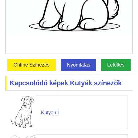
Online Színezés
Nyomtatás
Letöltés
Kapcsolódó képek Kutyák színezők
Kutya ül