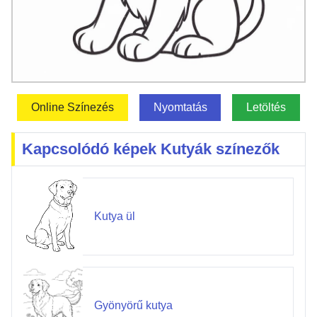
Online Színezés
Nyomtatás
Letöltés
Kapcsolódó képek Kutyák színezők
Kutya ül
Gyönyörű kutya