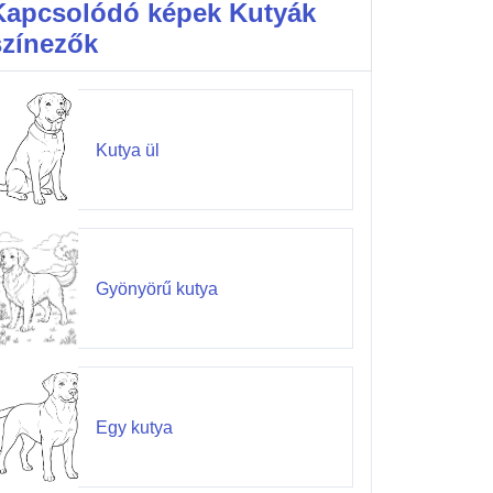
Kapcsolódó képek Kutyák
színezők
Kutya ül
Gyönyörű kutya
Egy kutya