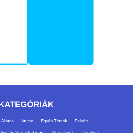
KATEGÓRIÁK
Állatos
Anime
Egyéb Témák
Felnőtt
Festés Számok Szerint
Hírességek
Járművek