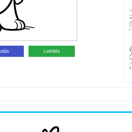
atás
Letöltés