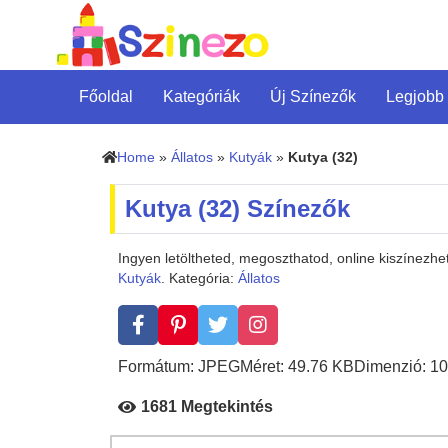
Főoldal
Kategóriák
Új Színezők
Legjobb
Home
»
Állatos
»
Kutyák
»
Kutya (32)
Kutya (32) Színezők
Ingyen letöltheted, megoszthatod, online kiszínezhe
Kutyák
. Kategória:
Állatos
Formátum: JPEG
Méret: 49.76 KB
Dimenzió: 10
1681 Megtekintés