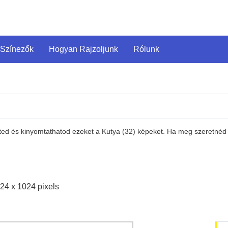
 Színezők
Hogyan Rajzoljunk
Rólunk
ted és kinyomtathatod ezeket a Kutya (32) képeket. Ha meg szeretnéd n
24 x 1024 pixels