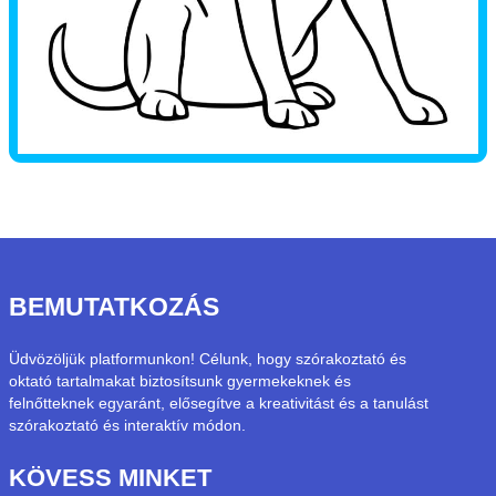
BEMUTATKOZÁS
Üdvözöljük platformunkon! Célunk, hogy szórakoztató és
oktató tartalmakat biztosítsunk gyermekeknek és
felnőtteknek egyaránt, elősegítve a kreativitást és a tanulást
szórakoztató és interaktív módon.
KÖVESS MINKET