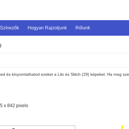
 Színezők
Hogyan Rajzoljunk
Rólunk
)
ted és kinyomtathatod ezeket a Lilo és Stitch (29) képeket. Ha meg sz
5 x 842 pixels