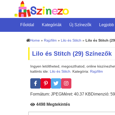
Főoldal
Kategóriák
Új Színezők
Legjobb
Home
»
Rajzfilm
»
Lilo és Stitch
»
Lilo és Stitch (29
Lilo és Stitch (29) Színezők
Ingyen letöltheted, megoszthatod, online kiszínezhe
kattints ide:
Lilo és Stitch
. Kategória:
Rajzfilm
Formátum: JPEG
Méret: 40.37 KB
Dimenzió: 59
4498 Megtekintés