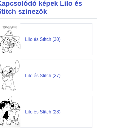
Kapcsolódó képek Lilo és
Stitch színezők
Lilo és Stitch (30)
Lilo és Stitch (27)
Lilo és Stitch (28)