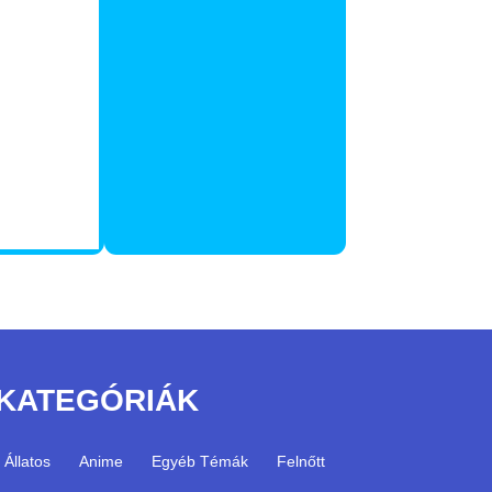
KATEGÓRIÁK
Állatos
Anime
Egyéb Témák
Felnőtt