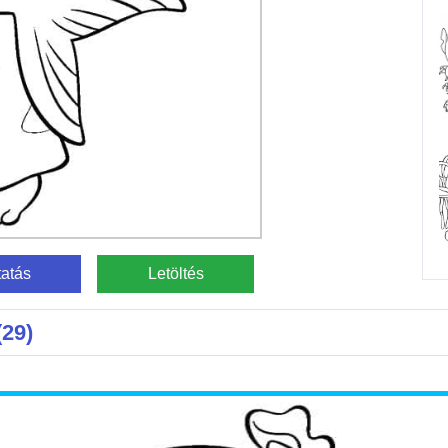
atás
Letöltés
(29)