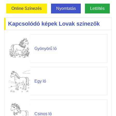
Online Színezés
Nyomtatás
Letöltés
Kapcsolódó képek Lovak színezők
Gyönyörű ló
Egy ló
Csinos ló