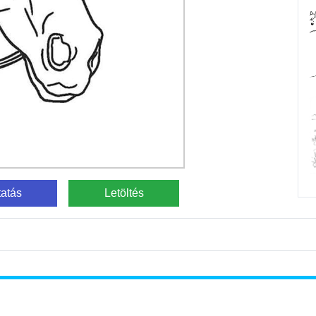
atás
Letöltés