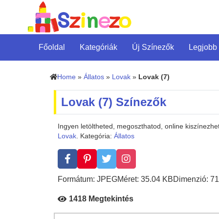
Főoldal
Kategóriák
Új Színezők
Legjobb
Home
»
Állatos
»
Lovak
»
Lovak (7)
Lovak (7) Színezők
Ingyen letöltheted, megoszthatod, online kiszínezhe
Lovak
. Kategória:
Állatos
Formátum: JPEG
Méret: 35.04 KB
Dimenzió: 71
1418 Megtekintés