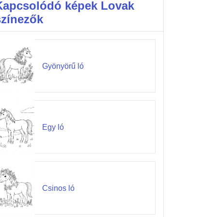
Kapcsolódó képek Lovak
színezők
Gyönyörű ló
Egy ló
Csinos ló