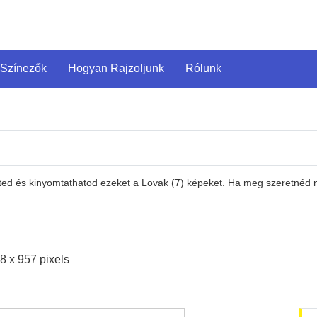
 Színezők
Hogyan Rajzoljunk
Rólunk
ted és kinyomtathatod ezeket a Lovak (7) képeket. Ha meg szeretnéd né
8 x 957 pixels