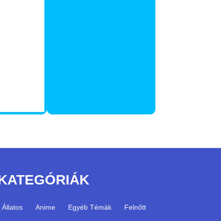
KATEGÓRIÁK
Állatos
Anime
Egyéb Témák
Felnőtt