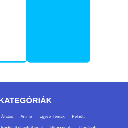
KATEGÓRIÁK
Állatos
Anime
Egyéb Témák
Felnőtt
Festés Számok Szerint
Hírességek
Járművek