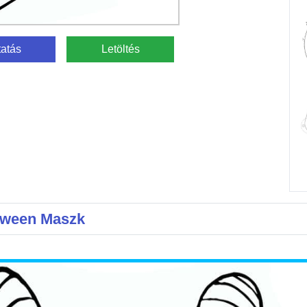
atás
Letöltés
loween Maszk