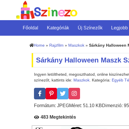
Főoldal
Kategóriák
Új Színezők
Legjobb
Home
»
Rajzfilm
»
Maszkok
»
Sárkány Halloween 
Sárkány Halloween Maszk S
Ingyen letöltheted, megoszthatod, online kiszínez
színezőt, kattints ide:
Maszkok
. Kategória:
Egyéb T
Formátum: JPEG
Méret: 51.10 KB
Dimenzió: 95
483 Megtekintés