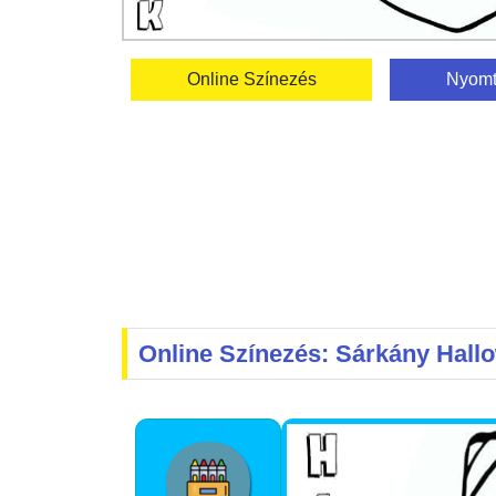
Online Színezés
Nyomt
Online Színezés: Sárkány Hal