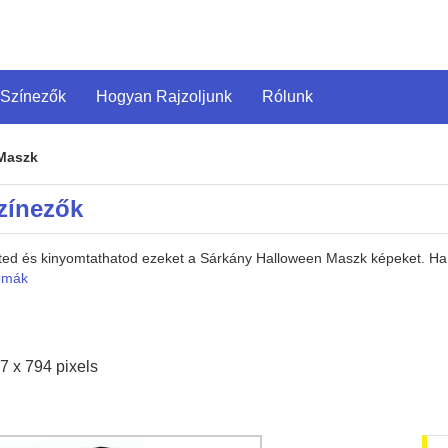
 Színezők
Hogyan Rajzoljunk
Rólunk
Maszk
zínezők
heted és kinyomtathatod ezeket a Sárkány Halloween Maszk képeket. H
émák
7 x 794 pixels