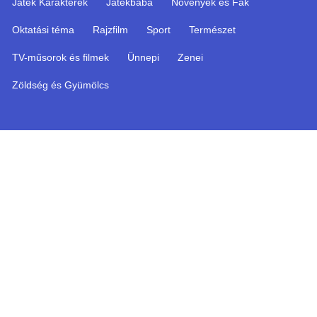
Játék Karakterek
Játékbaba
Növények és Fák
Oktatási téma
Rajzfilm
Sport
Természet
TV-műsorok és filmek
Ünnepi
Zenei
Zöldség és Gyümölcs