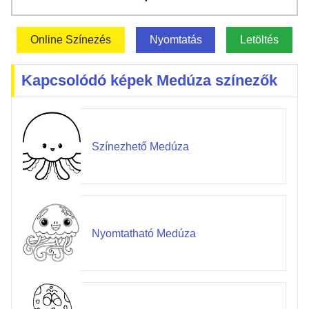
Online Színezés
Nyomtatás
Letöltés
Kapcsolódó képek Medúza színezők
Színezhető Medúza
Nyomtatható Medúza