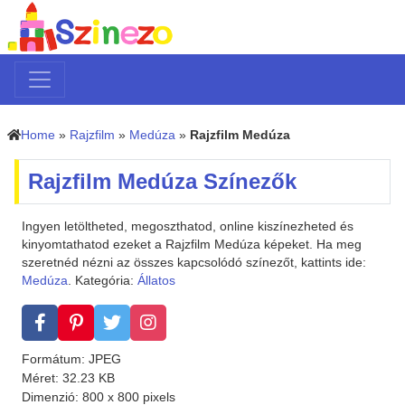
Home
»
Rajzfilm
»
Medúza
»
Rajzfilm Medúza
Rajzfilm Medúza Színezők
Ingyen letöltheted, megoszthatod, online kiszínezheted és
kinyomtathatod ezeket a Rajzfilm Medúza képeket. Ha meg
szeretnéd nézni az összes kapcsolódó színezőt, kattints ide:
Medúza
. Kategória:
Állatos
Formátum: JPEG
Méret: 32.23 KB
Dimenzió: 800 x 800 pixels