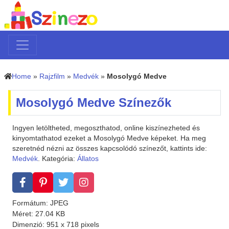
Home
»
Rajzfilm
»
Medvék
»
Mosolygó Medve
Mosolygó Medve Színezők
Ingyen letöltheted, megoszthatod, online kiszínezheted és
kinyomtathatod ezeket a Mosolygó Medve képeket. Ha meg
szeretnéd nézni az összes kapcsolódó színezőt, kattints ide:
Medvék
. Kategória:
Állatos
Formátum: JPEG
Méret: 27.04 KB
Dimenzió: 951 x 718 pixels