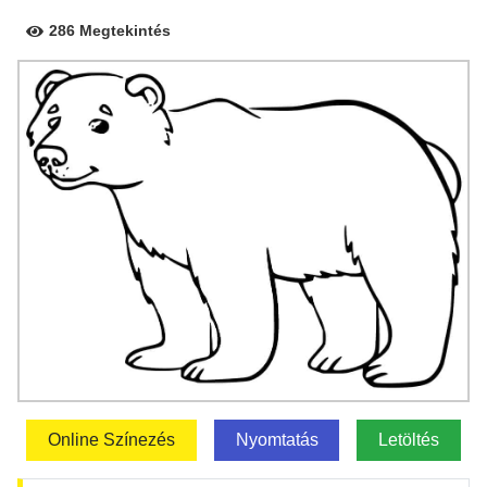
286 Megtekintés
Online Színezés
Nyomtatás
Letöltés