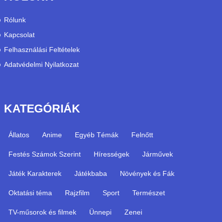
Rólunk
Kapcsolat
Felhasználási Feltételek
Adatvédelmi Nyilatkozat
KATEGÓRIÁK
Állatos
Anime
Egyéb Témák
Felnőtt
Festés Számok Szerint
Hírességek
Járművek
Játék Karakterek
Játékbaba
Növények és Fák
Oktatási téma
Rajzfilm
Sport
Természet
TV-műsorok és filmek
Ünnepi
Zenei