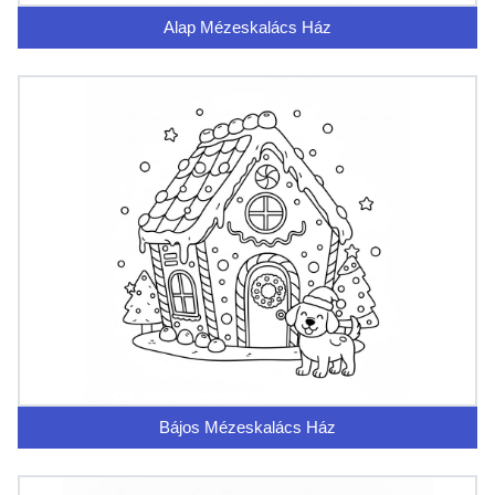
Alap Mézeskalács Ház
Bájos Mézeskalács Ház