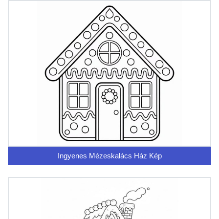
Ingyenes Mézeskalács Ház Kép