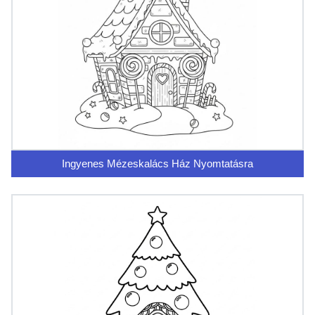
Ingyenes Mézeskalács Ház Nyomtatásra