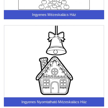
Ingyenes Mézeskalács Ház
Ingyenes Nyomtatható Mézeskalács Ház