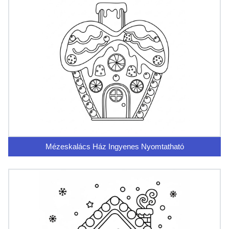
Mézeskalács Ház Ingyenes Nyomtatható