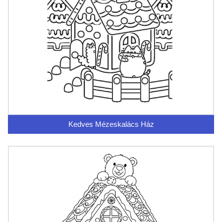
Kedves Mézeskalács Ház