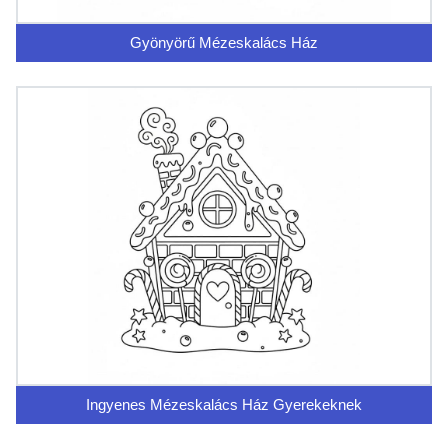
Gyönyörű Mézeskalács Ház
Ingyenes Mézeskalács Ház Gyerekeknek