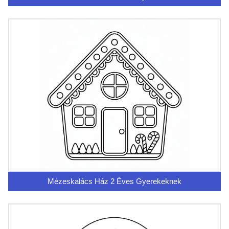
Mézeskalács Ház 2 Éves Gyerekeknek