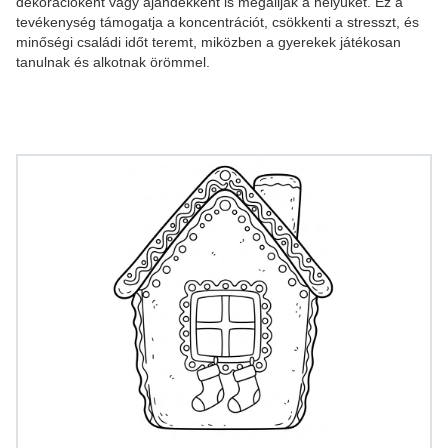
dekorációként vagy ajándékként is megállják a helyüket. Ez a
tevékenység támogatja a koncentrációt, csökkenti a stresszt, és
minőségi családi időt teremt, miközben a gyerekek játékosan
tanulnak és alkotnak örömmel.