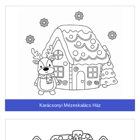
Karácsonyi Mézeskalács Ház