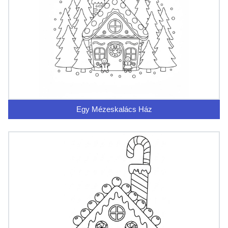
Egy Mézeskalács Ház