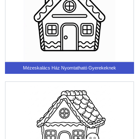
Mézeskalács Ház Nyomtatható Gyerekeknek