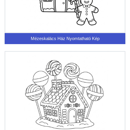
Mézeskalács Ház Nyomtatható Kép