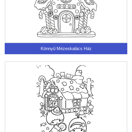
Könnyű Mézeskalács Ház