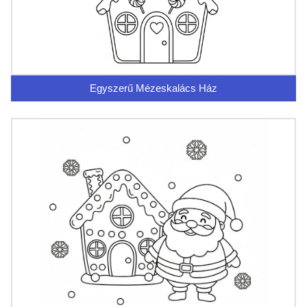
Egyszerű Mézeskalács Ház