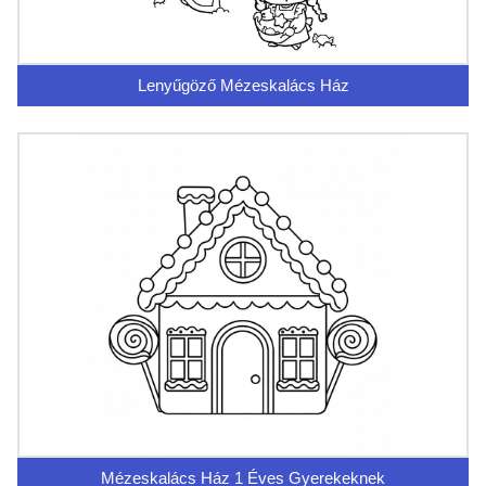
Lenyűgöző Mézeskalács Ház
Mézeskalács Ház 1 Éves Gyerekeknek