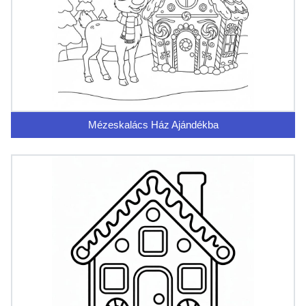
Mézeskalács Ház Ajándékba