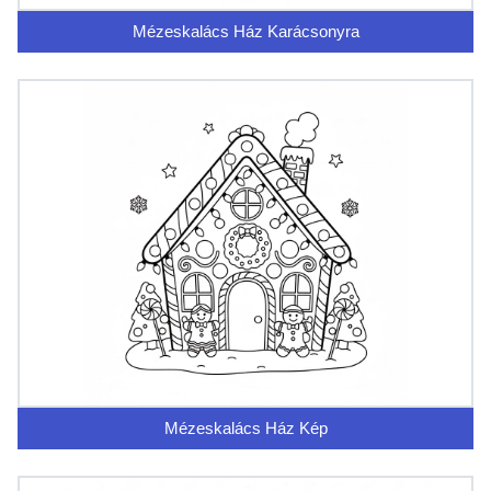
Mézeskalács Ház Karácsonyra
Mézeskalács Ház Kép