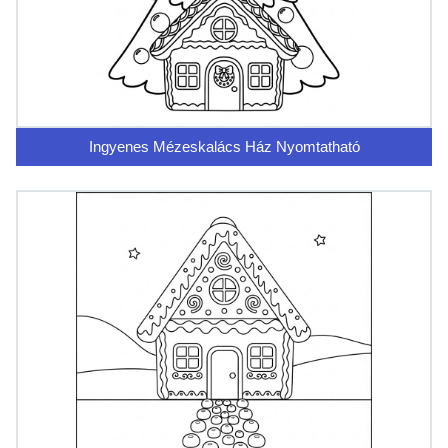
Ingyenes Mézeskalács Ház Nyomtatható