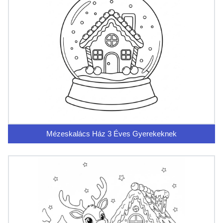
Mézeskalács Ház 3 Éves Gyerekeknek