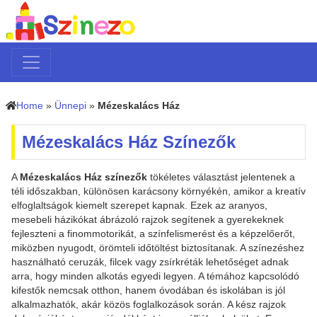
Home
»
Ünnepi
»
Mézeskalács Ház
Mézeskalács Ház Színezők
A
Mézeskalács Ház színezők
tökéletes választást jelentenek a
téli időszakban, különösen karácsony környékén, amikor a kreatív
elfoglaltságok kiemelt szerepet kapnak. Ezek az aranyos,
mesebeli házikókat ábrázoló rajzok segítenek a gyerekeknek
fejleszteni a finommotorikát, a színfelismerést és a képzelőerőt,
miközben nyugodt, örömteli időtöltést biztosítanak. A színezéshez
használható ceruzák, filcek vagy zsírkréták lehetőséget adnak
arra, hogy minden alkotás egyedi legyen. A témához kapcsolódó
kifestők nemcsak otthon, hanem óvodában és iskolában is jól
alkalmazhatók, akár közös foglalkozások során. A kész rajzok