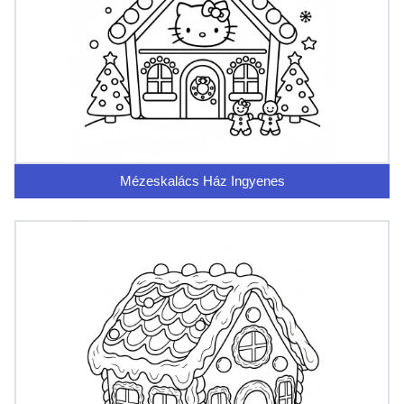
Mézeskalács Ház Ingyenes