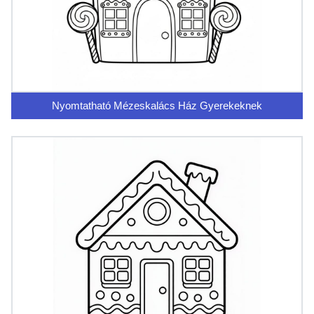
Nyomtatható Mézeskalács Ház Gyerekeknek