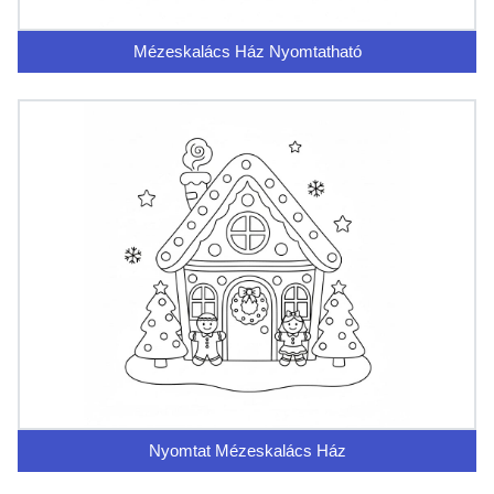
Mézeskalács Ház Nyomtatható
Nyomtat Mézeskalács Ház