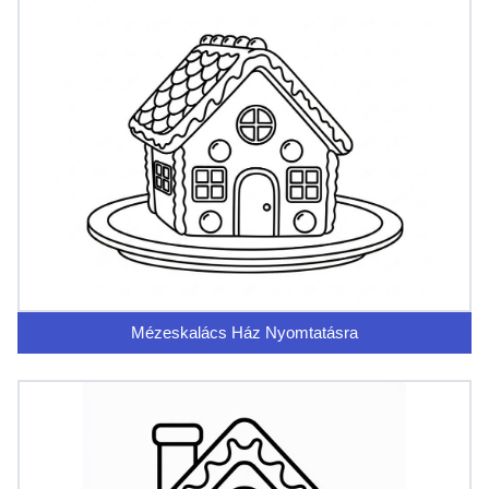
Mézeskalács Ház Nyomtatásra