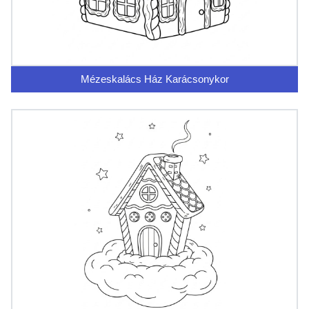
Mézeskalács Ház Karácsonykor