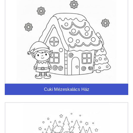
Cuki Mézeskalács Ház