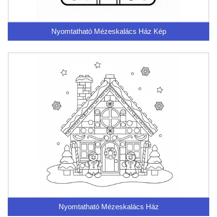
Nyomtatható Mézeskalács Ház Kép
Nyomtatható Mézeskalács Ház