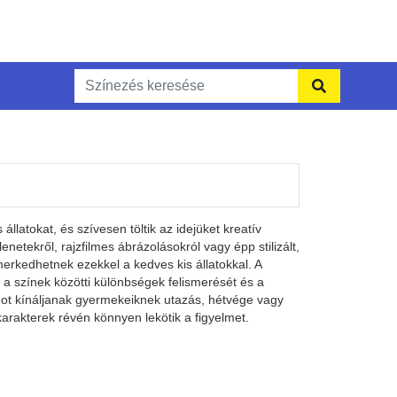
llatokat, és szívesen töltik az idejüket kreatív
tekről, rajzfilmes ábrázolásokról vagy épp stilizált,
erkedhetnek ezekkel a kedves kis állatokkal. A
 a színek közötti különbségek felismerését és a
ságot kínáljanak gyermekeiknek utazás, hétvége vagy
karakterek révén könnyen lekötik a figyelmet.