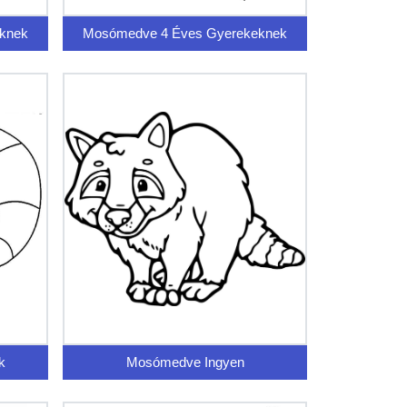
knek
Mosómedve 4 Éves Gyerekeknek
k
Mosómedve Ingyen