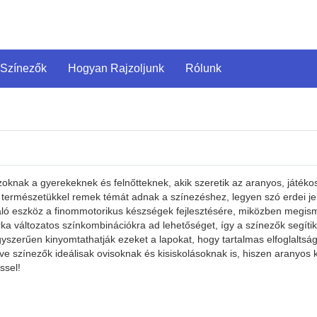
 Színezők
Hogyan Rajzoljunk
Rólunk
knak a gyerekeknek és felnőtteknek, akik szeretik az aranyos, játékos á
ermészetükkel remek témát adnak a színezéshez, legyen szó erdei jelene
áló eszköz a finommotorikus készségek fejlesztésére, miközben megism
ka változatos színkombinációkra ad lehetőséget, így a színezők segítik
 egyszerűen kinyomtathatják ezeket a lapokat, hogy tartalmas elfoglalt
ve színezők ideálisak ovisoknak és kisiskolásoknak is, hiszen aranyos 
ssel!