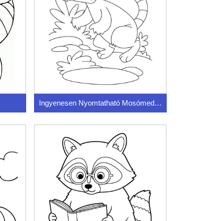
Ingyenesen Nyomtatható Mosómedve