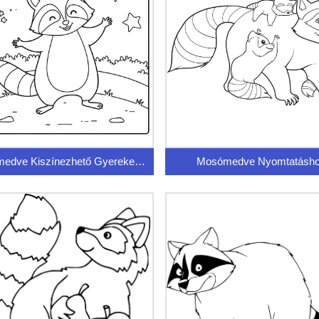
Mosómedve Kiszínezhető Gyerekeknek
Mosómedve Nyomtatásh