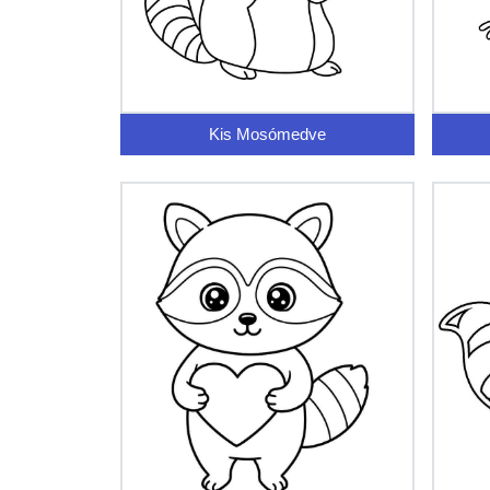
Kis Mosómedve