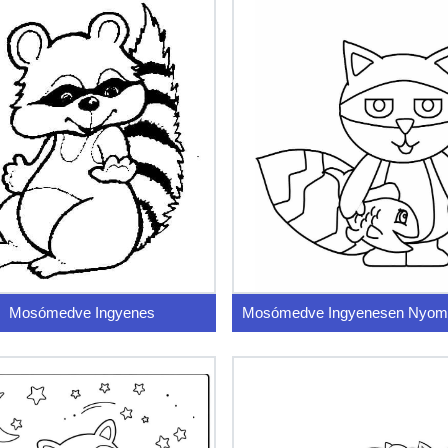
Mosómedve Ingyenes