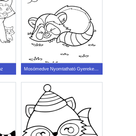
oz
Mosómedve Nyomtatható Gyerekeknek