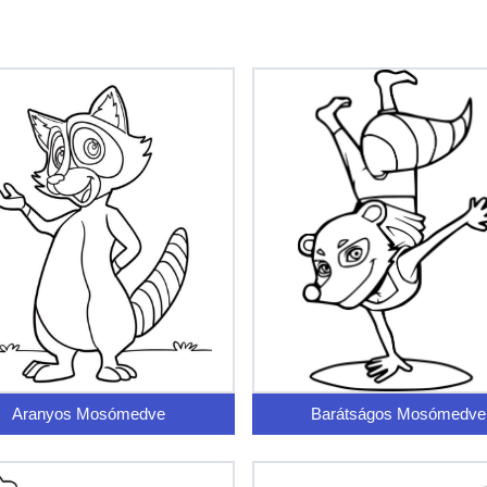
Aranyos Mosómedve
Barátságos Mosómedve