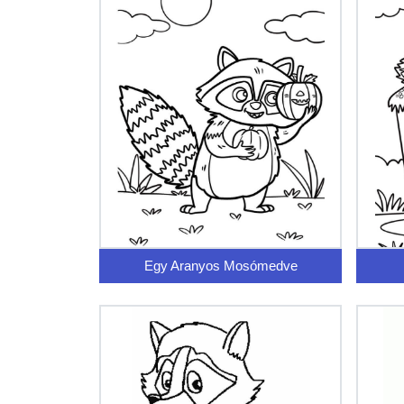
Egy Aranyos Mosómedve