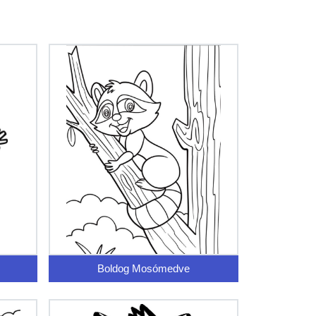
Boldog Mosómedve