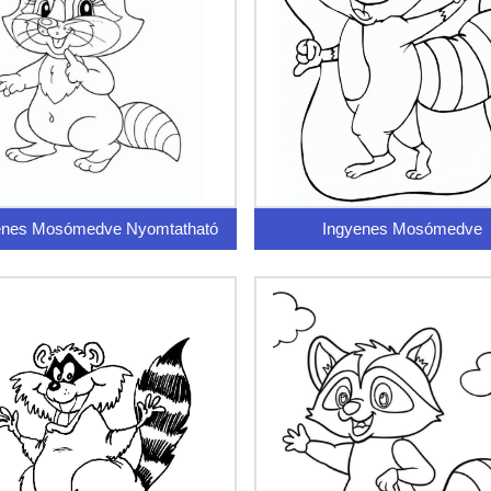
enes Mosómedve Nyomtatható
Ingyenes Mosómedve