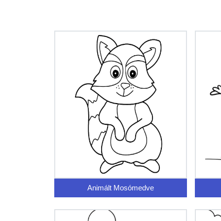
Animált Mosómedve