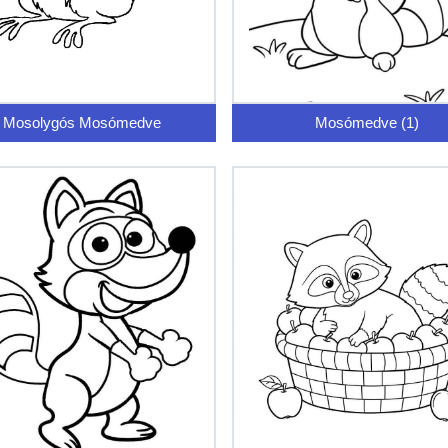
Mosolygós Mosómedve
Mosómedve (1)