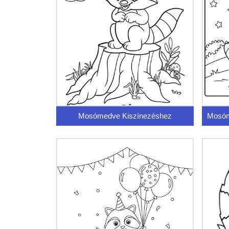
Mosómedve Kiszínezéshez