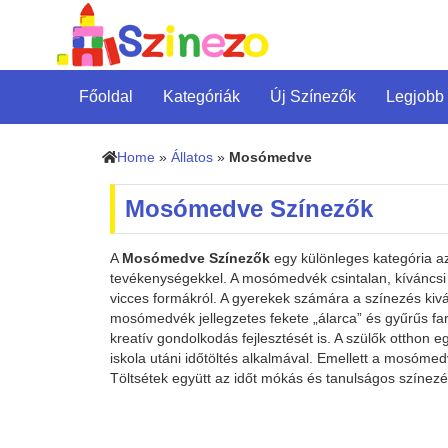
Főoldal
Kategóriák
Új Színezők
Legjobb
Home
»
Állatos
»
Mosómedve
Mosómedve Színezők
A
Mosómedve Színezők
egy különleges kategória azo
tevékenységekkel. A mosómedvék csintalan, kíváncsi t
vicces formákról. A gyerekek számára a színezés kiv
mosómedvék jellegzetes fekete „álarca” és gyűrűs far
kreatív gondolkodás fejlesztését is. A szülők otthon
iskola utáni időtöltés alkalmával. Emellett a mosómed
Töltsétek együtt az időt mókás és tanulságos színezé