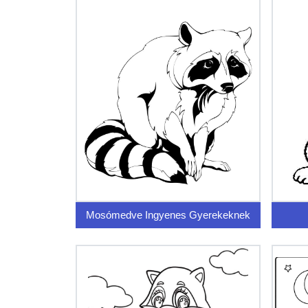
Mosómedve Ingyenes Gyerekeknek