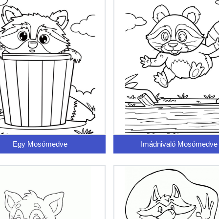
Egy Mosómedve
Imádnivaló Mosómedve