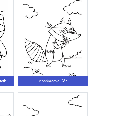
Mosómedve Ingyenesen Nyomtatható
Mosómedve Kép