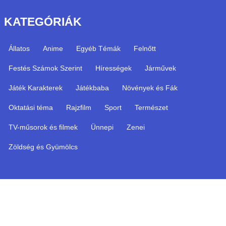
KATEGÓRIÁK
Állatos
Anime
Egyéb Témák
Felnőtt
Festés Számok Szerint
Hírességek
Járművek
Játék Karakterek
Játékbaba
Növények és Fák
Oktatási téma
Rajzfilm
Sport
Természet
TV-műsorok és filmek
Ünnepi
Zenei
Zöldség és Gyümölcs