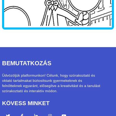
BEMUTATKOZÁS
Üdvözöljük platformunkon! Célunk, hogy szórakoztató és
oktató tartalmakat biztosítsunk gyermekeknek és
felnőtteknek egyaránt, elősegítve a kreativitást és a tanulást
szórakoztató és interaktív módon.
KÖVESS MINKET