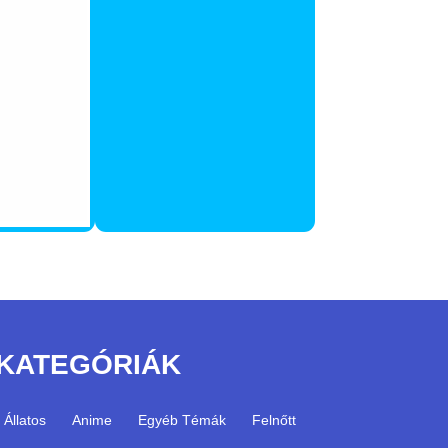
KATEGÓRIÁK
Állatos
Anime
Egyéb Témák
Felnőtt