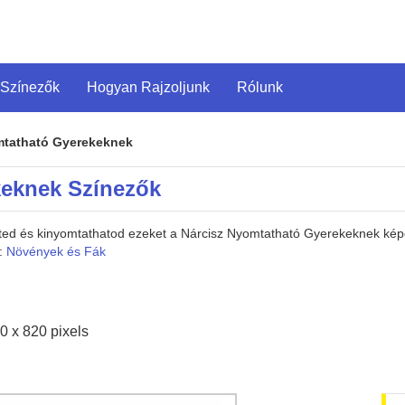
 Színezők
Hogyan Rajzoljunk
Rólunk
mtatható Gyerekeknek
keknek Színezők
heted és kinyomtathatod ezeket a Nárcisz Nyomtatható Gyerekeknek ké
a:
Növények és Fák
0 x 820 pixels