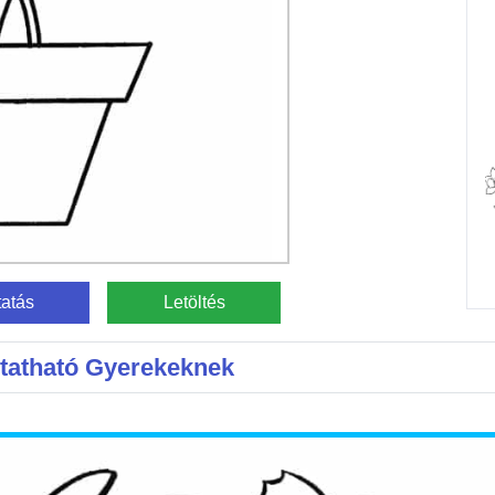
atás
Letöltés
mtatható Gyerekeknek