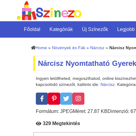
Főoldal
Kategóriák
Új Színezők
Legjobb
Home
»
Növények és Fák
»
Nárcisz
»
Nárcisz Nyo
Nárcisz Nyomtatható Gyere
Ingyen letöltheted, megoszthatod, online kiszínez
kapcsolódó színezőt, kattints ide:
Nárcisz
. Kategóri
Formátum: JPEG
Méret: 27.87 KB
Dimenzió: 67
329 Megtekintés