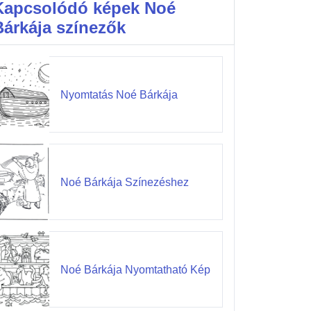
Kapcsolódó képek Noé
Bárkája színezők
Nyomtatás Noé Bárkája
Noé Bárkája Színezéshez
Noé Bárkája Nyomtatható Kép