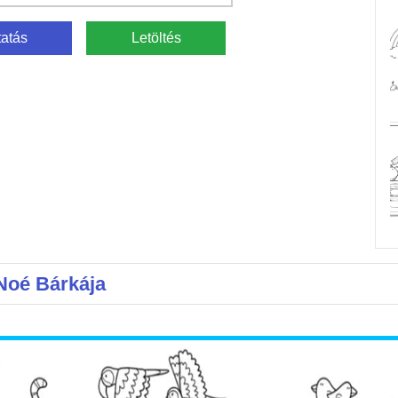
atás
Letöltés
Noé Bárkája