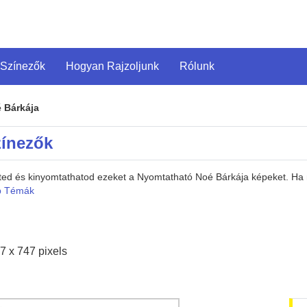
 Színezők
Hogyan Rajzoljunk
Rólunk
 Bárkája
zínezők
heted és kinyomtathatod ezeket a Nyomtatható Noé Bárkája képeket. H
b Témák
7 x 747 pixels