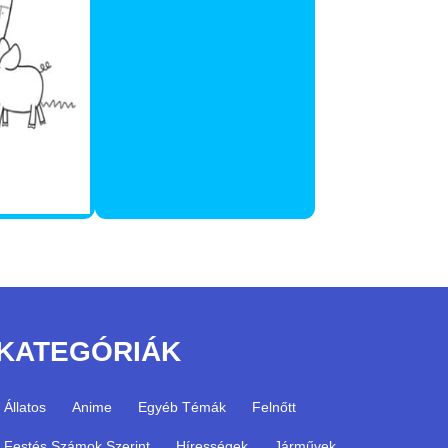
KATEGÓRIÁK
Állatos
Anime
Egyéb Témák
Felnőtt
Festés Számok Szerint
Hírességek
Járművek