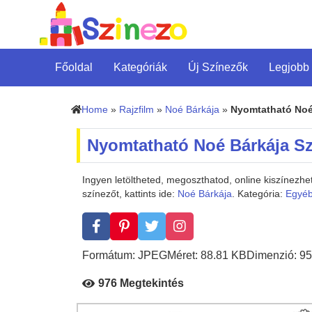
Főoldal
Kategóriák
Új Színezők
Legjobb
Home
»
Rajzfilm
»
Noé Bárkája
»
Nyomtatható Noé
Nyomtatható Noé Bárkája S
Ingyen letöltheted, megoszthatod, online kiszínez
színezőt, kattints ide:
Noé Bárkája
. Kategória:
Egyé
Formátum: JPEG
Méret: 88.81 KB
Dimenzió: 95
976 Megtekintés