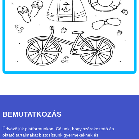
BEMUTATKOZÁS
Üdvözöljük platformunkon! Célunk, hogy szórakoztató és
oktató tartalmakat biztosítsunk gyermekeknek és