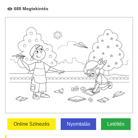
688 Megtekintés
Online Színezés
Nyomtatás
Letöltés