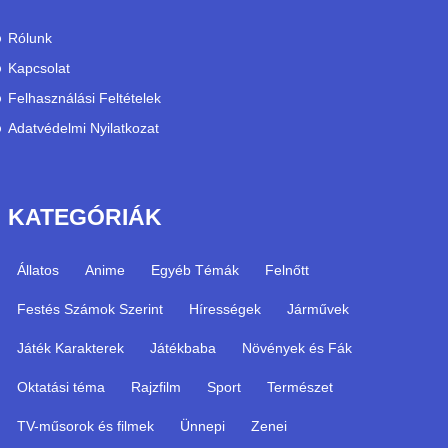
Rólunk
Kapcsolat
Felhasználási Feltételek
Adatvédelmi Nyilatkozat
KATEGÓRIÁK
Állatos
Anime
Egyéb Témák
Felnőtt
Festés Számok Szerint
Hírességek
Járművek
Játék Karakterek
Játékbaba
Növények és Fák
Oktatási téma
Rajzfilm
Sport
Természet
TV-műsorok és filmek
Ünnepi
Zenei