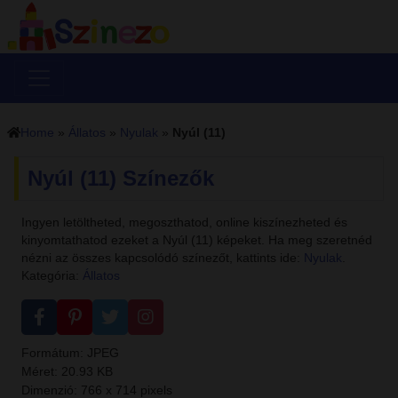
Home
»
Állatos
»
Nyulak
»
Nyúl (11)
Nyúl (11) Színezők
Ingyen letöltheted, megoszthatod, online kiszínezheted és
kinyomtathatod ezeket a Nyúl (11) képeket. Ha meg szeretnéd
nézni az összes kapcsolódó színezőt, kattints ide:
Nyulak
.
Kategória:
Állatos
Formátum: JPEG
Méret: 20.93 KB
Dimenzió: 766 x 714 pixels