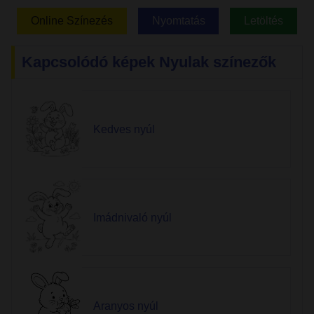
Online Színezés
Nyomtatás
Letöltés
Kapcsolódó képek Nyulak színezők
Kedves nyúl
Imádnivaló nyúl
Aranyos nyúl