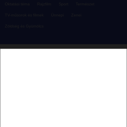
Oktatási téma
Rajzfilm
Sport
Természet
TV-műsorok és filmek
Ünnepi
Zenei
Zöldség és Gyümölcs