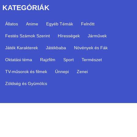
KATEGÓRIÁK
Állatos
Anime
Egyéb Témák
Felnőtt
Festés Számok Szerint
Hírességek
Járművek
Játék Karakterek
Játékbaba
Növények és Fák
Oktatási téma
Rajzfilm
Sport
Természet
TV-műsorok és filmek
Ünnepi
Zenei
Zöldség és Gyümölcs